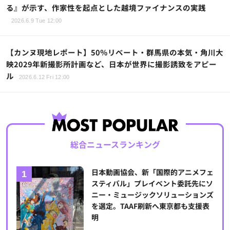
る』が示す、作家性を起点とした越境ファイナンスの実践
2026.6.9 Tue 12:00
【カンヌ現地レポート】50％リベート・群馬県の本気・角川大
映2029年新撮影所計画など、日本が世界に撮影誘致をアピー
ル
2026.6.12 Fri 12:00
総合ニュースランキング
日本動画協会、新「国際的アニメフェ
スティバル」プレイベント委託先にソ
ニー・ミュージックソリューションズ
を選定。TAAF刷新へ東京都も支援表
明