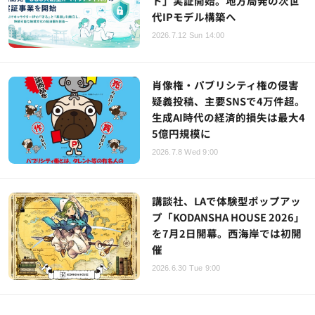
ト」実証開始。地方局発の次世
代IPモデル構築へ
2026.7.12 Sun 14:00
肖像権・パブリシティ権の侵害
疑義投稿、主要SNSで4万件超。
生成AI時代の経済的損失は最大4
5億円規模に
2026.7.8 Wed 9:00
講談社、LAで体験型ポップアッ
プ「KODANSHA HOUSE 2026」
を7月2日開幕。西海岸では初開
催
2026.6.30 Tue 9:00