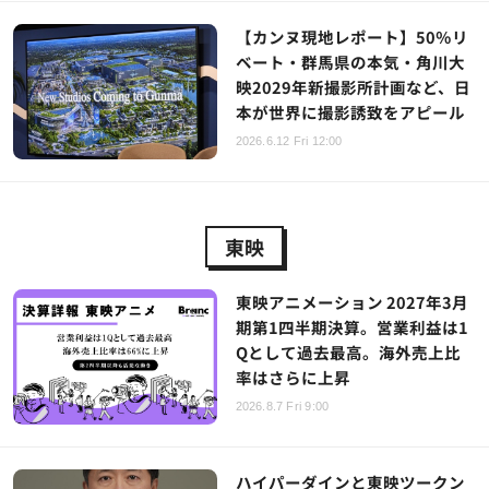
【カンヌ現地レポート】50％リ
ベート・群馬県の本気・角川大
映2029年新撮影所計画など、日
本が世界に撮影誘致をアピール
2026.6.12 Fri 12:00
東映
東映アニメーション 2027年3月
期第1四半期決算。営業利益は1
Qとして過去最高。海外売上比
率はさらに上昇
2026.8.7 Fri 9:00
ハイパーダインと東映ツークン