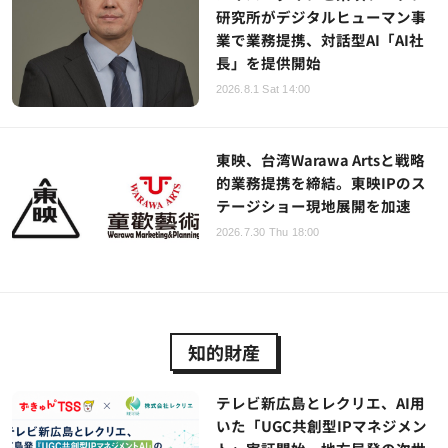
研究所がデジタルヒューマン事
業で業務提携、対話型AI「AI社
長」を提供開始
2026.8.1 Sat 14:00
東映、台湾Warawa Artsと戦略
的業務提携を締結。東映IPのス
テージショー現地展開を加速
2026.7.30 Thu 18:00
知的財産
テレビ新広島とレクリエ、AI用
いた「UGC共創型IPマネジメン