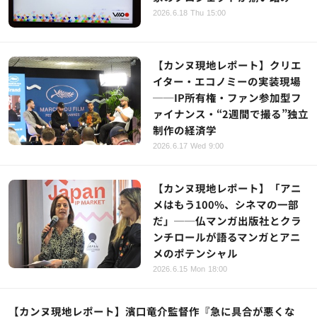
2026.6.18 Thu 15:00
【カンヌ現地レポート】クリエ
イター・エコノミーの実装現場
──IP所有権・ファン参加型フ
ァイナンス・“2週間で撮る”独立
制作の経済学
2026.6.17 Wed 9:00
【カンヌ現地レポート】「アニ
メはもう100%、シネマの一部
だ」──仏マンガ出版社とクラ
ンチロールが語るマンガとアニ
メのポテンシャル
2026.6.15 Mon 18:00
【カンヌ現地レポート】濱口竜介監督作『急に具合が悪くな