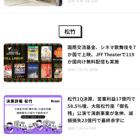
2026.4.28 Tue 9:00
松竹
国際交流基金、シネマ歌舞伎を7
か国で上映。JFF Theaterで119
か国向け無料配信も実施
2026.7.31 Fri 18:00
松竹1Q決算、営業利益17億円で
58.5%増。大阪松竹座「御名
残」公演で演劇事業が急伸、減
損損失23億円で最終赤字に
2026.7.24 Fri 9:00