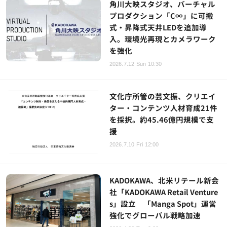
角川大映スタジオ、バーチャル
プロダクション「C∞」に可搬
式・昇降式天井LEDを追加導
入。環境光再現とカメラワーク
を強化
2026.7.12 Sun 10:30
文化庁所管の芸文振、クリエイ
ター・コンテンツ人材育成21件
を採択。約45.46億円規模で支
援
2026.7.10 Fri 12:00
KADOKAWA、北米リテール新会
社「KADOKAWA Retail Venture
s」設立 「Manga Spot」運営
強化でグローバル戦略加速