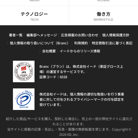
MEDIA
GLOBAL
テクノロジー
働き方
TECH
WORKSTYLE
著者一覧
編集部へメッセージ
広告掲載のお問い合わせ
個人情報保護方針
個人情報の取り扱いについて（Branc）
利用規約
特定商取引法に基づく表記
会社概要
イードからのリリース情報
Branc（ブラン）は、株式会社イード（東証グロース上
場）の運営するサービスです。
証券コード：6038
株式会社イードは、個人情報の適切な取扱いを行う事業
者に対して付与されるプライバシーマークの付与認定を
受けています。
紹介した商品/サービスを購入、契約した場合に、売上の一部が弊社サイトに還元さ
れることがあります。
当サイトに掲載の記事・見出し・写真・画像の無断転載を禁じます。Copyright ©
2026 IID, Inc.