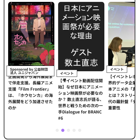
イベント
Sponsored by 公益財団
法人 ユニジャパン
イベント
【イベントレポ
メ
企画開発から海外展開ま
【🎥イベント動画配信開
界的データ企業
適
で伴走支援。長編アニメ
始】なぜ日本にアニメー
本アニメの「真
プ
支援「Film Frontier」
ション映画祭が必要なの
とは？ストリー
に
は、『ホウセンカ』の海
か？ 数土直志氏が語る、
代の羅針盤「デ
ソ
外展開をどう加速させた
世界と戦うための次の一
重要性
のか
手Dialogue for BRANC
#6
1
2
3
4
5