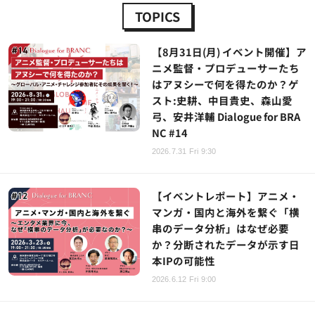
TOPICS
【8月31日(月) イベント開催】ア
ニメ監督・プロデューサーたち
はアヌシーで何を得たのか？ゲ
スト:史耕、中目貴史、森山愛
弓、安井洋輔 Dialogue for BRA
NC #14
2026.7.31 Fri 9:30
【イベントレポート】アニメ・
マンガ・国内と海外を繋ぐ「横
串のデータ分析」はなぜ必要
か？分断されたデータが示す日
本IPの可能性
2026.6.12 Fri 9:00