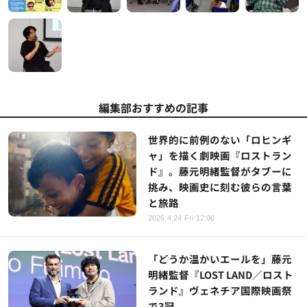
編集部おすすめの記事
世界的に前例のない「ロヒンギ
ャ」を描く劇映画『ロストラン
ド』。藤元明緒監督がタブーに
挑み、映画史に刻む彼らの言葉
と旅路
2026.4.24 Fri 12:00
「どうか温かいエールを」藤元
明緒監督『LOST LAND／ロスト
ランド』ヴェネチア国際映画祭
で3冠