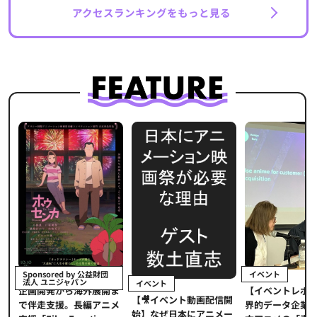
アクセスランキングをもっと見る
イベント
Sponsored by 公益財団
法人 ユニジャパン
イベント
【イベントレポ
メ
企画開発から海外展開ま
【🎥イベント動画配信開
界的データ企業
適
で伴走支援。長編アニメ
始】なぜ日本にアニメー