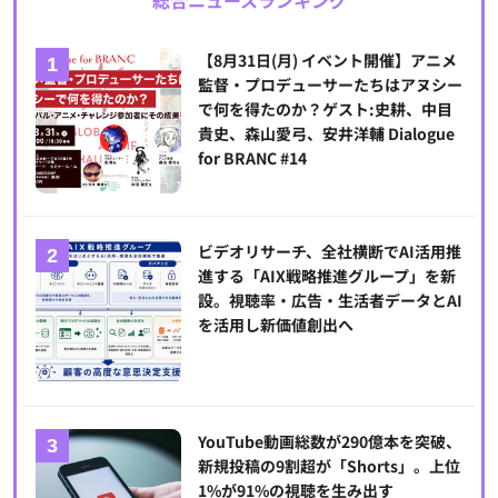
総合ニュースランキング
【8月31日(月) イベント開催】アニメ
監督・プロデューサーたちはアヌシー
で何を得たのか？ゲスト:史耕、中目
貴史、森山愛弓、安井洋輔 Dialogue
for BRANC #14
ビデオリサーチ、全社横断でAI活用推
進する「AIX戦略推進グループ」を新
設。視聴率・広告・生活者データとAI
を活用し新価値創出へ
YouTube動画総数が290億本を突破、
新規投稿の9割超が「Shorts」。上位
1%が91%の視聴を生み出す