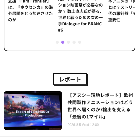
本アニメの「真
プ
支援「Film Frontier」
ション映画祭が必要なの
とは？ストリー
に
は、『ホウセンカ』の海
か？ 数土直志氏が語る、
代の羅針盤「デ
ソ
外展開をどう加速させた
世界と戦うための次の一
重要性
のか
手Dialogue for BRANC
#6
1
2
3
4
5
レポート
【アヌシー現地レポート】欧州
共同製作アニメーションはどう
世界へ届くのか?輸出を支える
「最後の1マイル」
2026.8.5 Wed 12:00