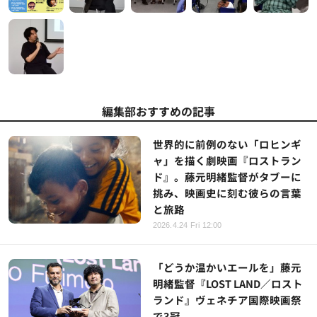
編集部おすすめの記事
世界的に前例のない「ロヒンギ
ャ」を描く劇映画『ロストラン
ド』。藤元明緒監督がタブーに
挑み、映画史に刻む彼らの言葉
と旅路
2026.4.24 Fri 12:00
「どうか温かいエールを」藤元
明緒監督『LOST LAND／ロスト
ランド』ヴェネチア国際映画祭
で3冠