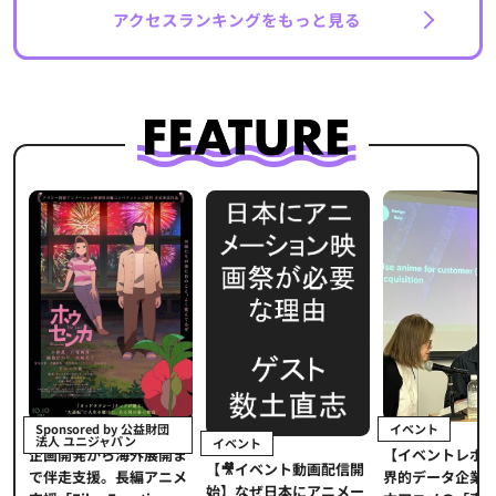
アクセスランキングをもっと見る
イベント
Sponsored by 公益財団
法人 ユニジャパン
イベント
【イベントレポ
メ
企画開発から海外展開ま
【🎥イベント動画配信開
界的データ企業
適
で伴走支援。長編アニメ
始】なぜ日本にアニメー