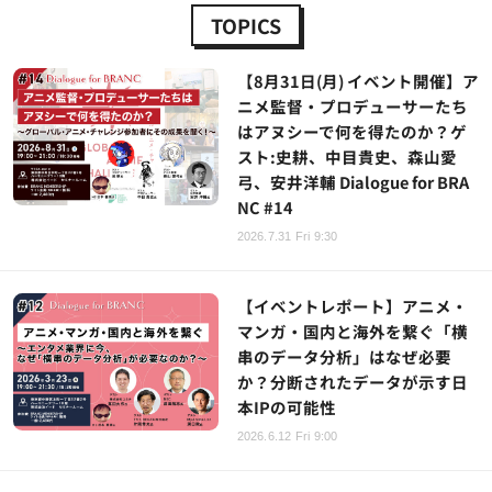
TOPICS
【8月31日(月) イベント開催】ア
ニメ監督・プロデューサーたち
はアヌシーで何を得たのか？ゲ
スト:史耕、中目貴史、森山愛
弓、安井洋輔 Dialogue for BRA
NC #14
2026.7.31 Fri 9:30
【イベントレポート】アニメ・
マンガ・国内と海外を繋ぐ「横
串のデータ分析」はなぜ必要
か？分断されたデータが示す日
本IPの可能性
2026.6.12 Fri 9:00