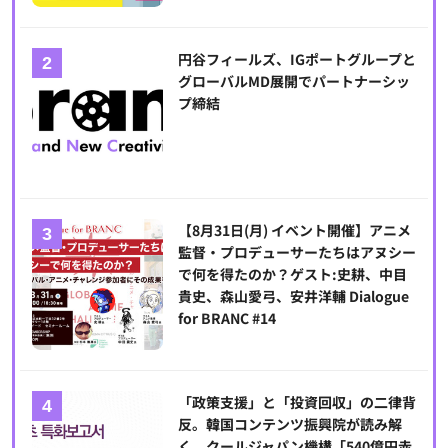
円谷フィールズ、IGポートグループと
グローバルMD展開でパートナーシッ
プ締結
【8月31日(月) イベント開催】アニメ
監督・プロデューサーたちはアヌシー
で何を得たのか？ゲスト:史耕、中目
貴史、森山愛弓、安井洋輔 Dialogue
for BRANC #14
「政策支援」と「投資回収」の二律背
反。韓国コンテンツ振興院が読み解
く、クールジャパン機構「540億円赤