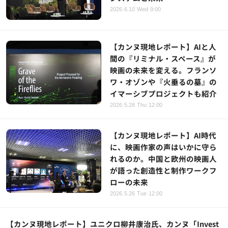
2026.6.10 Wed 9:00
【カンヌ現地レポート】AIと人
間の『リミナル・スペース』が
映画の未来を変える。フランソ
ワ・オゾンや『火垂るの墓』の
イマーシブプロジェクトも紹介
2026.5.28 Thu 12:00
【カンヌ現地レポート】AI時代
に、映画作家の声はいかに守ら
れるのか。中国と欧州の映画人
が語った創造性と制作ワークフ
ローの未来
2026.5.26 Tue 12:00
【カンヌ現地レポート】ユニクロ柳井康治氏、カンヌ「Invest