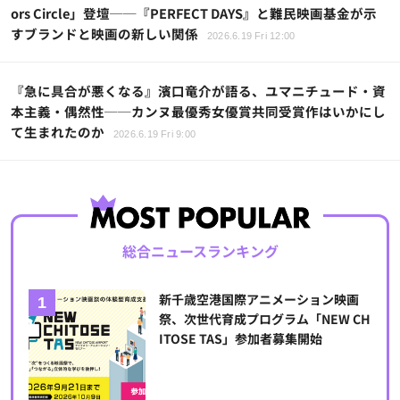
ors Circle」登壇──『PERFECT DAYS』と難民映画基金が示
すブランドと映画の新しい関係
2026.6.19 Fri 12:00
『急に具合が悪くなる』濱口竜介が語る、ユマニチュード・資
本主義・偶然性──カンヌ最優秀女優賞共同受賞作はいかにし
て生まれたのか
2026.6.19 Fri 9:00
総合ニュースランキング
新千歳空港国際アニメーション映画
祭、次世代育成プログラム「NEW CH
ITOSE TAS」参加者募集開始