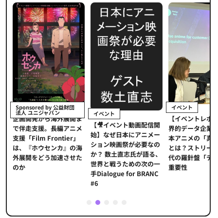
イベント
Sponsored by 公益財団
法人 ユニジャパン
イベント
【イベントレポ
メ
企画開発から海外展開ま
【🎥イベント動画配信開
界的データ企業
適
で伴走支援。長編アニメ
始】なぜ日本にアニメー
本アニメの「真
プ
支援「Film Frontier」
ション映画祭が必要なの
とは？ストリー
に
は、『ホウセンカ』の海
か？ 数土直志氏が語る、
代の羅針盤「デ
ソ
外展開をどう加速させた
世界と戦うための次の一
重要性
のか
手Dialogue for BRANC
#6
1
2
3
4
5