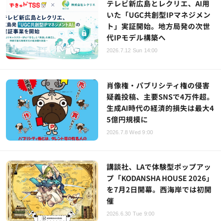
テレビ新広島とレクリエ、AI用
いた「UGC共創型IPマネジメン
ト」実証開始。地方局発の次世
代IPモデル構築へ
2026.7.12 Sun 14:00
肖像権・パブリシティ権の侵害
疑義投稿、主要SNSで4万件超。
生成AI時代の経済的損失は最大4
5億円規模に
2026.7.8 Wed 9:00
講談社、LAで体験型ポップアッ
プ「KODANSHA HOUSE 2026」
を7月2日開幕。西海岸では初開
催
2026.6.30 Tue 9:00