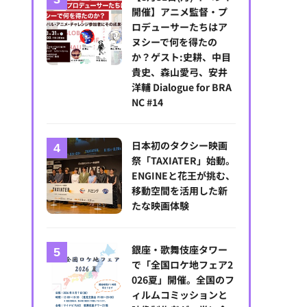
開催】アニメ監督・プ
ロデューサーたちはア
ヌシーで何を得たの
か？ゲスト:史耕、中目
貴史、森山愛弓、安井
洋輔 Dialogue for BRA
NC #14
日本初のタクシー映画
祭「TAXIATER」始動。
ENGINEと花王が挑む、
移動空間を活用した新
たな映画体験
銀座・歌舞伎座タワー
で「全国ロケ地フェア2
026夏」開催。全国のフ
ィルムコミッションと