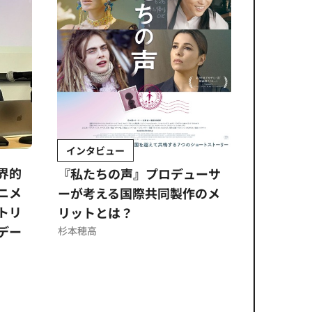
インタビュー
Sponso
ムズ
界的
『私たちの声』プロデューサ
公​​取委
ニメ
ーが考える国際共同製作のメ
に問われ
トリ
リットとは？
意図せぬ
デー
反を未然
杉本穂高
ズのソリ