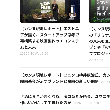
【カンヌ現地レポート】エストニ
【カンヌ現
アが描く、スタートアップ思考で
の『リミナ
再構築する映画製作のエコシステ
の未来を変
ムと未来
ゾンや『火
ブプロジェ
2026.6.10 Wed 9:00
2026.5.28 Thu
【カンヌ現地レポート】ユニクロ柳井康治氏、カンヌ「Inv
映画基金が示すブランドと映画の新しい関係
2026.6
『急に具合が悪くなる』濱口竜介が語る、ユマニ
作はいかにして生まれたのか
2026.6.19 Fri 9:00