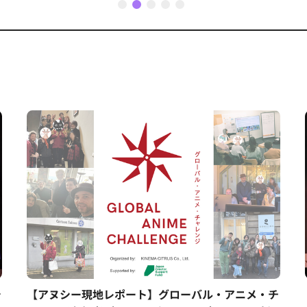
1
2
3
4
5
シ
【アヌシー現地レポート】グローバル・アニメ・チ