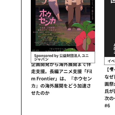
会社日立システ
Sponsored by 公益財団法人 ユニ
ジャパン
イベ
ンタメ業界
企画開発から海外展開まで伴
【
正化」。
走支援。長編アニメ支援「Fil
なぜ
アンス違
m Frontier」は、『ホウセン
画祭
システム
カ』の海外展開をどう加速さ
氏が
せたのか
次の一
#6