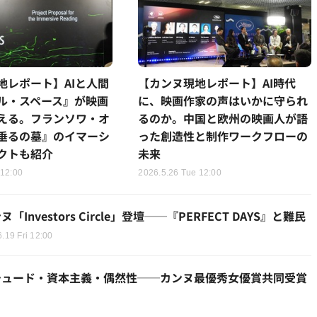
地レポート】AIと人間
【カンヌ現地レポート】AI時代
ル・スペース』が映画
に、映画作家の声はいかに守られ
える。フランソワ・オ
るのか。中国と欧州の映画人が語
垂るの墓』のイマーシ
った創造性と制作ワークフローの
クトも紹介
未来
 12:00
2026.5.26 Tue 12:00
estors Circle」登壇──『PERFECT DAYS』と難民
.19 Fri 12:00
チュード・資本主義・偶然性──カンヌ最優秀女優賞共同受賞