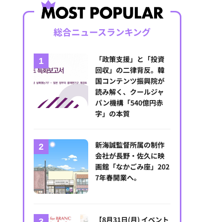
総合ニュースランキング
「政策支援」と「投資
回収」の二律背反。韓
国コンテンツ振興院が
読み解く、クールジャ
パン機構「540億円赤
字」の本質
新海誠監督所属の制作
会社が長野・佐久に映
画館「なかごみ座」202
7年春開業へ。
【8月31日(月) イベント