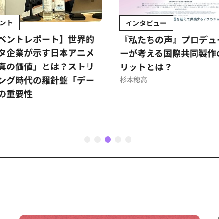
ント
インタビュー
ベントレポート】世界的
『私たちの声』プロデュ
タ企業が示す日本アニメ
ーが考える国際共同製作
真の価値」とは？ストリ
リットとは？
ング時代の羅針盤「デー
杉本穂高
の重要性
1
2
3
4
5