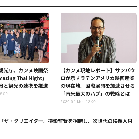
観光庁、カンヌ映画祭
【カンヌ現地レポート】サンパウ
zing Thai Night」
ロが示すラテンアメリカ映画産業
地と観光の連携を推進
の現在地。国際展開を加速させる
「南米最大のハブ」の戦略とは
18:00
2026.6.1 Mon 12:00
m」始動。『ザ・クリエイター』撮影監督を招聘し、次世代の映像人材