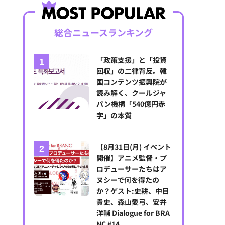
総合ニュースランキング
「政策支援」と「投資
回収」の二律背反。韓
国コンテンツ振興院が
読み解く、クールジャ
パン機構「540億円赤
字」の本質
【8月31日(月) イベント
開催】アニメ監督・プ
ロデューサーたちはア
ヌシーで何を得たの
か？ゲスト:史耕、中目
貴史、森山愛弓、安井
洋輔 Dialogue for BRA
NC #14