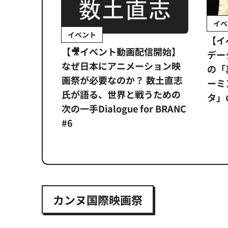
イベ
財団法人 ユニ
イベント
【イ
開まで伴
【🎥イベント動画配信開始】
デー
援「Fil
なぜ日本にアニメーション映
の「
、『ホウセン
画祭が必要なのか？ 数土直志
ーミ
う加速さ
氏が語る、世界と戦うための
タ」
次の一手Dialogue for BRANC
#6
カンヌ国際映画祭