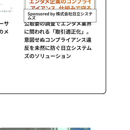
Sponsored by 株式会社日立システ
Sponso
ムズ
ジャパン
ーサ
公​​取委の調査でエンタメ業界
企画開発
のメ
に問われる「取引適正化」。
走支援。
意図せぬコンプライアンス違
m Fron
反を未然に防ぐ日立システム
カ』の海
ズのソリューション​
せたのか