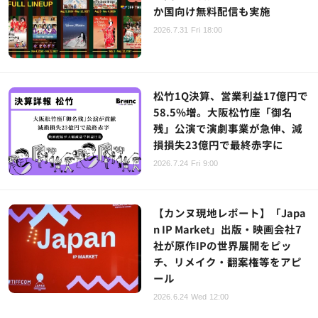
か国向け無料配信も実施
2026.7.31 Fri 18:00
松竹1Q決算、営業利益17億円で
58.5%増。大阪松竹座「御名
残」公演で演劇事業が急伸、減
損損失23億円で最終赤字に
2026.7.24 Fri 9:00
【カンヌ現地レポート】「Japa
n IP Market」出版・映画会社7
社が原作IPの世界展開をピッ
チ、リメイク・翻案権等をアピ
ール
2026.6.24 Wed 12:00