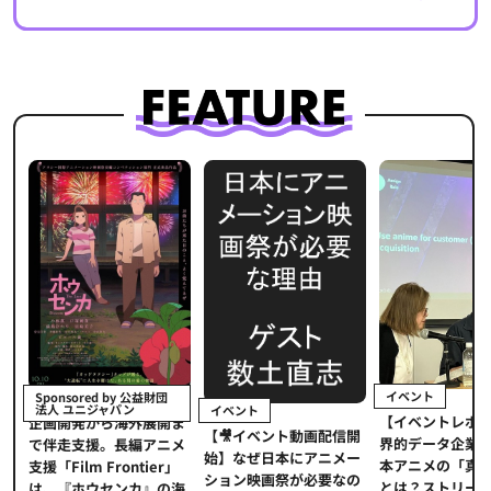
イベント
Sponsored by 公益財団
法人 ユニジャパン
イベント
【イベントレポ
メ
企画開発から海外展開ま
【🎥イベント動画配信開
界的データ企業
適
で伴走支援。長編アニメ
始】なぜ日本にアニメー
本アニメの「真
プ
支援「Film Frontier」
ション映画祭が必要なの
とは？ストリー
に
は、『ホウセンカ』の海