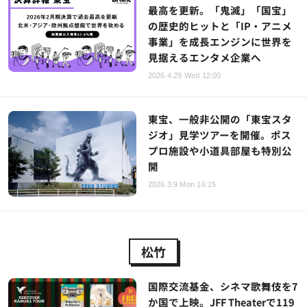
最高を更新。「鬼滅」「国宝」
の歴史的ヒットと「IP・アニメ
事業」を成長エンジンに世界を
見据えるエンタメ企業へ
2026.4.29 Wed 12:00
東宝、一般非公開の「東宝スタ
ジオ」見学ツアーを開催。ポス
プロ施設や小道具部屋も特別公
開
2026.3.9 Mon 16:15
松竹
国際交流基金、シネマ歌舞伎を7
か国で上映。JFF Theaterで119