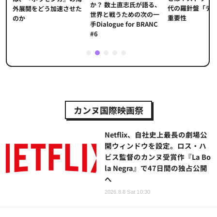
か？ 数土直志氏が語る、
代の羅針盤「デ
ソ
外展開をどう加速させた
世界と戦うための次の一
重要性
のか
手Dialogue for BRANC
#6
1
2
3
4
5
カンヌ国際映画祭
Netflix、自社史上最長の劇場公
開ウィンドウを設定。ロス・ハ
ビス監督のカンヌ受賞作『La Bo
la Negra』で47日間の独占公開
へ
2026.8.8 Sat 10:30