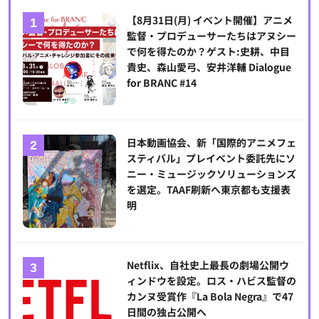
【8月31日(月) イベント開催】アニメ
監督・プロデューサーたちはアヌシー
で何を得たのか？ゲスト:史耕、中目
貴史、森山愛弓、安井洋輔 Dialogue
for BRANC #14
日本動画協会、新「国際的アニメフェ
スティバル」プレイベント委託先にソ
ニー・ミュージックソリューションズ
を選定。TAAF刷新へ東京都も支援表
明
Netflix、自社史上最長の劇場公開ウ
ィンドウを設定。ロス・ハビス監督の
カンヌ受賞作『La Bola Negra』で47
日間の独占公開へ