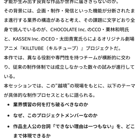
才能が生み出す良質な作品が世界に届ききらないのか。
その背景には、企画・制作・発信といった機能が分断されたま
ま進行する業界の構造があると考え、その課題に文字どおり全
身で挑んでいるのが、CHOCOLATE Inc. のCCO・栗林和明氏
と、KASSEN Inc. のCEO・太田貴寛氏らによるオリジナル劇場
アニメ『KILLTUBE（キルチューブ）』プロジェクトだ。
本作では、異なる役割や専門性を持つチームが横断的に交わ
り、従来の制作体制では成立しなかった数々の試みが進行して
いる。
本セッションでは、この“越境”の現場をもとに、以下のテーマ
が具体的な制作プロセスとともに語られる。
業界慣習の何を打ち破るべきなのか
なぜ、このプロジェクトメンバーなのか
作品主人公の台詞「できない理由は一つもない」を、どこ
まで体現できるか