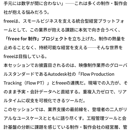
手元には数字が間に合わない」──これは多くの制作・製作会
社が抱える悩みだろう。
freeeは、スモールビジネスを支える統合型経営プラットフォ
ームとして、この業界が抱える課題に本気で向き合うべく、
「freee for 制作」プロジェクト
を立ち上げた。制作の熱量を
止めることなく、持続可能な経営を支える──そんな世界を
freeeは目指している。
本セッションでお披露目されるのは、映像制作業界のグローバ
ルスタンダードであるAutodesk社の「Flow Production
Tracking（Flow PT）」とfreeeの連携だ。現場での入力が、そ
のまま予実・会計データへと直結する。重複入力ゼロで、リア
ルタイムに収支を可視化できるツールだ。
このセッションでは、業界支援の最前線を、登壇者の二人がリ
アルなユースケースとともに語り尽くす。工程管理ツールと会
計基盤の分断に課題を感じている制作・製作会社の経営層、管