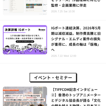
監修・企画業務に伴走
2026.7.25 Sat 10:30
IGポート連結決算、2026年5月
期は減収減益。制作費高騰と旧
シグナル・エムディ案件の損失
が重荷に、成長の軸は「版権」
へ
2026.7.22 Wed 12:00
イベント・セミナー
【TIFFCOM記念インタビュー
②】香港のトップアニメーター
とデジタル協会長が語る「文化
の壁を越える物語」と日本アニ