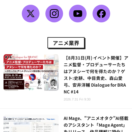
アニメ業界
【8月31日(月) イベント開催】ア
ニメ監督・プロデューサーたち
はアヌシーで何を得たのか？ゲ
スト:史耕、中目貴史、森山愛
弓、安井洋輔 Dialogue for BRA
NC #14
2026.7.31 Fri 9:30
AI Mage、"アニメオタク"AI搭載
のアシスタント「Mage Agent」
をリリース。作品理解に特化し