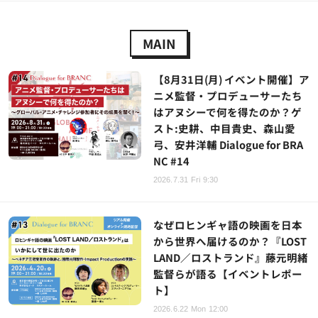
MAIN
【8月31日(月) イベント開催】ア
ニメ監督・プロデューサーたち
はアヌシーで何を得たのか？ゲ
スト:史耕、中目貴史、森山愛
弓、安井洋輔 Dialogue for BRA
NC #14
2026.7.31 Fri 9:30
なぜロヒンギャ語の映画を日本
から世界へ届けるのか？『LOST
LAND／ロストランド』藤元明緒
監督らが語る【イベントレポー
ト】
2026.6.22 Mon 12:00