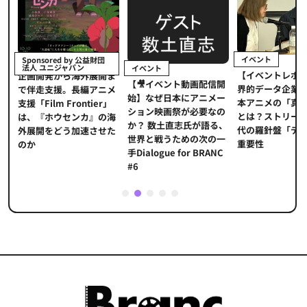
イベント
Sponsored by 公益財団
法人 ユニジャパン
イベント
【イベントレポ
メ
企画開発から海外展開ま
【🎥イベント動画配信開
界的データ企業
適
で伴走支援。長編アニメ
始】なぜ日本にアニメー
本アニメの「真
プ
支援「Film Frontier」
ション映画祭が必要なの
とは？ストリー
に
は、『ホウセンカ』の海
か？ 数土直志氏が語る、
代の羅針盤「デ
ソ
外展開をどう加速させた
世界と戦うための次の一
重要性
のか
手Dialogue for BRANC
#6
1
2
3
4
5