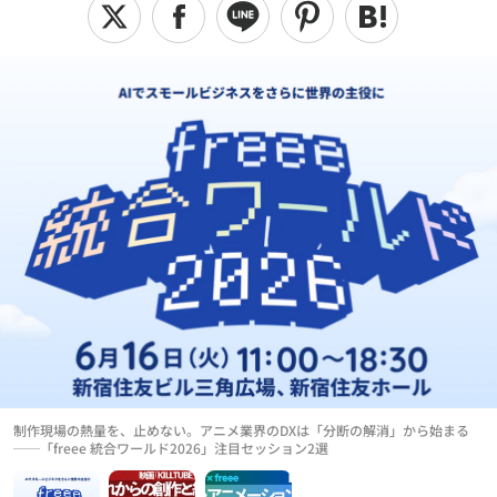
制作現場の熱量を、止めない。アニメ業界のDXは「分断の解消」から始まる
──「freee 統合ワールド2026」注目セッション2選