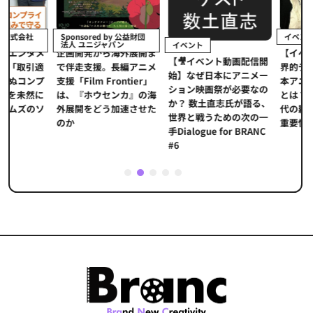
イベント
Sponsored by 公益財団
法人 ユニジャパン
イベント
【イベントレポ
メ
企画開発から海外展開ま
【🎥イベント動画配信開
界的データ企業
適
で伴走支援。長編アニメ
始】なぜ日本にアニメー
本アニメの「真
プ
支援「Film Frontier」
ション映画祭が必要なの
とは？ストリー
に
は、『ホウセンカ』の海
か？ 数土直志氏が語る、
代の羅針盤「デ
ソ
外展開をどう加速させた
世界と戦うための次の一
重要性
のか
手Dialogue for BRANC
#6
1
2
3
4
5