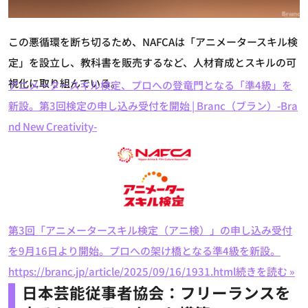
この悪循環を断ち切るため、NAFCAは「アニメータースキル検
定」を設立し、教科書を販売するなど、人材育成とスキルの可
視化に取り組んでいる。
アニメータースキル検定、プロへの登竜門となる「準4級」を
新設。第3回検定の申し込み受付を開始 | Branc（ブラン）-Bra
nd New Creativity-
第3回「アニメータースキル検定（アニ検）」の申し込み受付
を9月16日より開始。プロへの架け橋となる準4級を新設。
https://branc.jp/article/2025/09/16/1931.html
続きを読む »
日本芸能従事者協会：フリーランスを