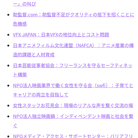
ー」の叫び
助監督.com：助監督不足がクオリティの低下を招くことに
危機感
VFX-JAPAN：日本VFXの地位向上とコスト問題
日本アニメフィルム文化連盟（NAFCA）：アニメ産業の構
造的課題と人材育成
日本芸能従事者協会：フリーランスを守るセーフティネッ
ト構築
NPO法人映画業界で働く女性を守る会（swfi）：子育てと
キャリアの両立を目指して
女性スタッフお花見会：現場のリアルな声を繋ぐ交流の場
NPO法人独立映画鍋：インディペンデント映画と社会を繋
ぐ
NPOメディア・アクセス・サポートセンター：バリアフリ