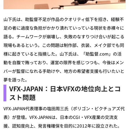
山下氏は、助監督不足が作品のクオリティ低下を招き、経験不
足の者に過度な負担がかかり潰れていっている現状を赤裸々に
語る。チームワークが崩壊し、失敗のなすりつけ合いが起こる
現場もあるという。この問題は制作部、衣装、メイク部でも同
様に起きていると指摘した。山下氏は、「助監督.com」の活
動を自腹で賄っており、運営の限界を感じつつも、今後はメン
バーが監督になれる手助けや、地方の希望者支援も行いたいと
夢を語った。
VFX-JAPAN：日本VFXの地位向上とコ
スト問題
VFX-JAPAN代表理事の塩田周三氏（ポリゴン・ピクチュアズ代
表）が登壇。VFX-JAPANは、日本のCGI・VFX産業の交流支
援、認知度向上、発言権確保を目的に2012年に設立された。