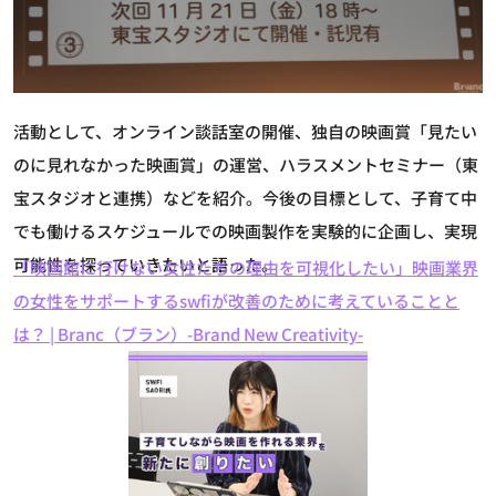
活動として、オンライン談話室の開催、独自の映画賞「見たい
のに見れなかった映画賞」の運営、ハラスメントセミナー（東
宝スタジオと連携）などを紹介。今後の目標として、子育て中
でも働けるスケジュールでの映画製作を実験的に企画し、実現
可能性を探っていきたいと語った。
「映画館に行けない女性たちの理由を可視化したい」映画業界
の女性をサポートするswfiが改善のために考えていることと
は？ | Branc（ブラン）-Brand New Creativity-