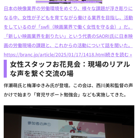
日本の映像業界の労働環境をめぐり、様々な課題が浮き彫りに
なる中、女性が子どもを育てながら働ける業界を目指し、活動
をしているのが「swfi（映画業界で働く女性を守る会）」だ。
「新しい映画業界を創りたい」という代表のSAORI氏に日本映
画の労働現場の課題と、これからの活動について話を聞いた。
https://branc.jp/article/2025/01/17/1418.html
続きを読む »
女性スタッフお花見会：現場のリアル
な声を繋ぐ交流の場
伴瀬萌氏と梅澤ゆきみ氏が登壇。この会は、西川美和監督の声
かけで始まり「育児サポート勉強会」なども実施してきた。