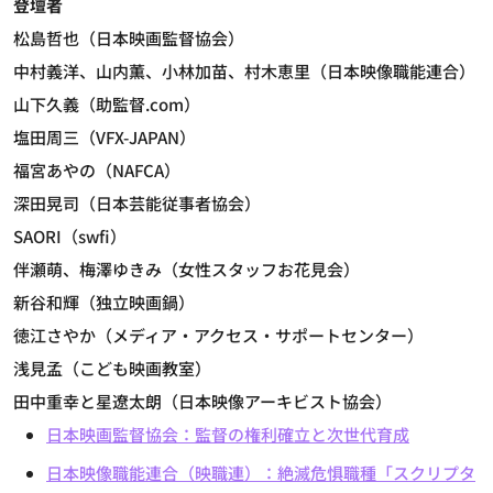
登壇者
松島哲也（日本映画監督協会）
中村義洋、山内薫、小林加苗、村木恵里（日本映像職能連合）
山下久義（助監督.com）
塩田周三（VFX-JAPAN）
福宮あやの（NAFCA）
深田晃司（日本芸能従事者協会）
SAORI（swfi）
伴瀬萌、梅澤ゆきみ（女性スタッフお花見会）
新谷和輝（独立映画鍋）
徳江さやか（メディア・アクセス・サポートセンター）
浅見孟（こども映画教室）
田中重幸と星遼太朗（日本映像アーキビスト協会）
日本映画監督協会：監督の権利確立と次世代育成
日本映像職能連合（映職連）：絶滅危惧職種「スクリプタ