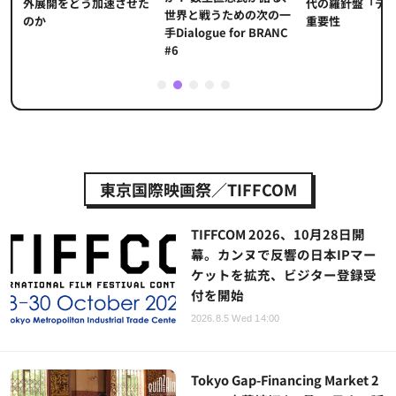
代の羅針盤「デ
ソ
外展開をどう加速させた
世界と戦うための次の一
重要性
のか
手Dialogue for BRANC
#6
1
2
3
4
5
東京国際映画祭／TIFFCOM
TIFFCOM 2026、10月28日開
幕。カンヌで反響の日本IPマー
ケットを拡充、ビジター登録受
付を開始
2026.8.5 Wed 14:00
Tokyo Gap-Financing Market 2