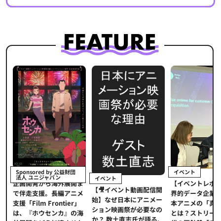
イベント
Sponsored by 公益財団
法人 ユニジャパン
イベント
【イベントレポ
メ
企画開発から海外展開ま
【🎥イベント動画配信開
界的データ企業
適
で伴走支援。長編アニメ
始】なぜ日本にアニメー
本アニメの「真
プ
支援「Film Frontier」
ション映画祭が必要なの
とは？ストリー
に
は、『ホウセンカ』の海
か？ 数土直志氏が語る、