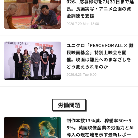
026、応募締切を7月31日まで延
長。長編実写・アニメ企画の資
金調達を支援
2026.7.20 Mon 18:00
ユニクロ「PEACE FOR ALL × 難
民映画基金」特別上映会を開
催。映画は難民へのまなざしを
どう変えられるのか
2026.6.23 Tue 9:00
労働問題
制作本数13％減、稼働率50～5
5％。英国映像産業の労働力とAI
導入の現在地を示す最新レポー