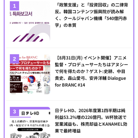
「政策支援」と「投資回収」の二律背
反。韓国コンテンツ振興院が読み解
く、クールジャパン機構「540億円赤
字」の本質
【8月31日(月) イベント開催】アニメ
監督・プロデューサーたちはアヌシー
で何を得たのか？ゲスト:史耕、中目
貴史、森山愛弓、安井洋輔 Dialogue
for BRANC #14
日テレHD、2026年度第1四半期は純
利益53.2%増の226億円。W杯放送で
営業減益も、株売却益とKANAMEL効
果で最終増益