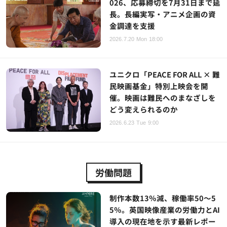
026、応募締切を7月31日まで延
長。長編実写・アニメ企画の資
金調達を支援
2026.7.20 Mon 18:00
ユニクロ「PEACE FOR ALL × 難
民映画基金」特別上映会を開
催。映画は難民へのまなざしを
どう変えられるのか
2026.6.23 Tue 9:00
労働問題
制作本数13％減、稼働率50～5
5％。英国映像産業の労働力とAI
導入の現在地を示す最新レポー