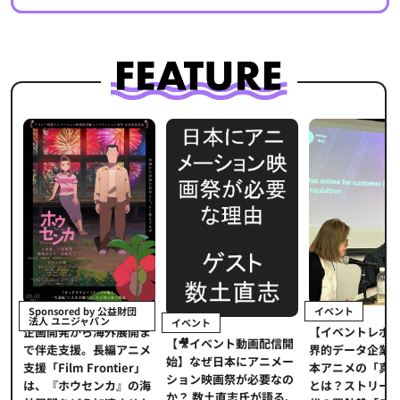
イベント
Sponsored by 公益財団
法人 ユニジャパン
イベント
【イベントレポ
メ
企画開発から海外展開ま
【🎥イベント動画配信開
界的データ企業
適
で伴走支援。長編アニメ
始】なぜ日本にアニメー
本アニメの「真
プ
支援「Film Frontier」
ション映画祭が必要なの
とは？ストリー
に
は、『ホウセンカ』の海
か？ 数土直志氏が語る、