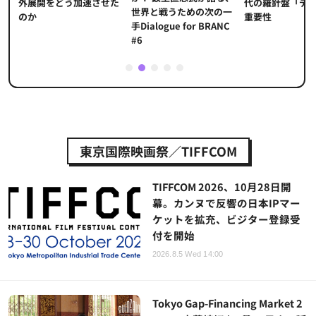
代の羅針盤「デ
ソ
外展開をどう加速させた
世界と戦うための次の一
重要性
のか
手Dialogue for BRANC
#6
1
2
3
4
5
東京国際映画祭／TIFFCOM
TIFFCOM 2026、10月28日開
幕。カンヌで反響の日本IPマー
ケットを拡充、ビジター登録受
付を開始
2026.8.5 Wed 14:00
Tokyo Gap-Financing Market 2