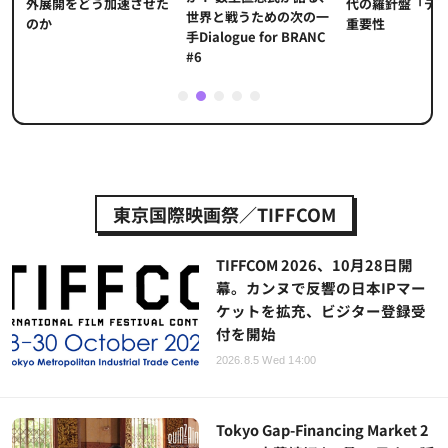
代の羅針盤「デ
ソ
外展開をどう加速させた
世界と戦うための次の一
重要性
のか
手Dialogue for BRANC
#6
1
2
3
4
5
東京国際映画祭／TIFFCOM
TIFFCOM 2026、10月28日開
幕。カンヌで反響の日本IPマー
ケットを拡充、ビジター登録受
付を開始
2026.8.5 Wed 14:00
Tokyo Gap-Financing Market 2