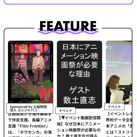
イベント
Sponsored by 公益財団
法人 ユニジャパン
イベント
【イベントレポ
メ
企画開発から海外展開ま
【🎥イベント動画配信開
界的データ企業
適
で伴走支援。長編アニメ
始】なぜ日本にアニメー
本アニメの「真
プ
支援「Film Frontier」
ション映画祭が必要なの
とは？ストリー
に
は、『ホウセンカ』の海
か？ 数土直志氏が語る、