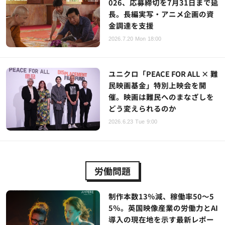
026、応募締切を7月31日まで延
長。長編実写・アニメ企画の資
金調達を支援
2026.7.20 Mon 18:00
ユニクロ「PEACE FOR ALL × 難
民映画基金」特別上映会を開
催。映画は難民へのまなざしを
どう変えられるのか
2026.6.23 Tue 9:00
労働問題
制作本数13％減、稼働率50～5
5％。英国映像産業の労働力とAI
導入の現在地を示す最新レポー