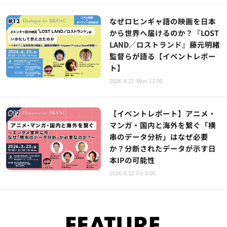
なぜロヒンギャ語の映画を日本
から世界へ届けるのか？『LOST
LAND／ロストランド』藤元明緒
監督らが語る【イベントレポー
ト】
2026.6.22 Mon 12:00
【イベントレポート】アニメ・
マンガ・国内と海外を繋ぐ「横
串のデータ分析」はなぜ必要
か？分断されたデータが示す日
本IPの可能性
2026.6.12 Fri 9:00