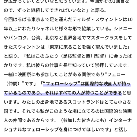
が広がっていくといいなと思っています。今回がその1回目な
ので、ずっと継続してできればいいなと」と語る。
今回はるばる東京まで足を運んだティルダ・スウィントンは10
年以上にわたりシャネルと様々な形で協業している。シドニー
やバンコク、台湾、北京など世界各地でマスタークラスをして
きたスウィントンは「東京に来ることを強く望んでいました」
と語り、「私はこのふたり（是枝監督と西川監督）に会ったば
かりです。私は彼らの仕事を長年知っていて崇拝しています。
一緒に映画祭にも参加したことがある同僚であり“フェロー
（仲間）"です」「
“フェローシップ”は国際的な映画人が持っ
ているものであり、それはすべての人が持つことができる
と思
います。わたしの出身地であるスコットランドはとても小さな
国です。それでも私がこのような場に立てるのは国際的な映画
人の仲間であるからです。（参加した皆さんにも）
インターナ
ショナルなフェローシップを身につけてほしい
です」と話し