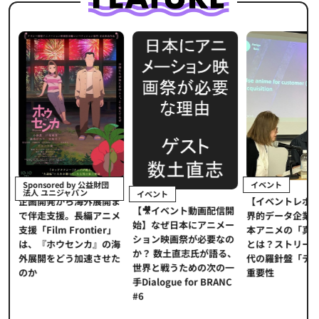
イベント
Sponsored by 公益財団
法人 ユニジャパン
イベント
【イベントレポ
メ
企画開発から海外展開ま
【🎥イベント動画配信開
界的データ企業
適
で伴走支援。長編アニメ
始】なぜ日本にアニメー
本アニメの「真
プ
支援「Film Frontier」
ション映画祭が必要なの
とは？ストリー
に
は、『ホウセンカ』の海
か？ 数土直志氏が語る、
代の羅針盤「デ
ソ
外展開をどう加速させた
世界と戦うための次の一
重要性
のか
手Dialogue for BRANC
#6