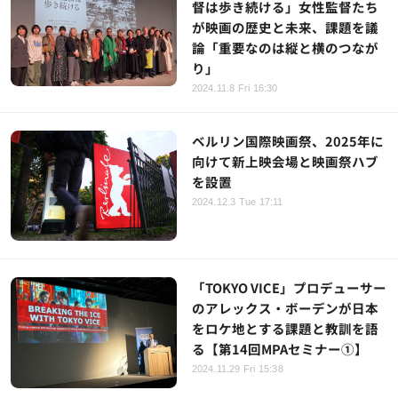
督は歩き続ける」女性監督たち
が映画の歴史と未来、課題を議
論「重要なのは縦と横のつなが
り」
2024.11.8 Fri 16:30
ベルリン国際映画祭、2025年に
向けて新上映会場と映画祭ハブ
を設置
2024.12.3 Tue 17:11
「TOKYO VICE」プロデューサー
のアレックス・ボーデンが日本
をロケ地とする課題と教訓を語
る【第14回MPAセミナー①】
2024.11.29 Fri 15:38