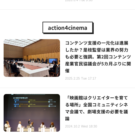
2026.8.4 Tue 9:00
action4cinema
コンテンツ支援の一元化は進展
したか？是枝監督は業界の努力
も必要と強調。第2回コンテンツ
産業官民協議会が5カ月ぶりに開
催
2025.2.25 Tue 17:17
「映画館はクリエイターを育て
る場所」全国コミュニティシネ
マ会議で、劇場支援の必要を議
論
2024.10.2 Wed 18:30