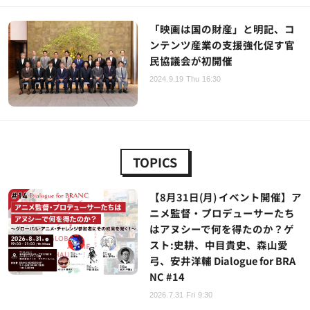
「映画は国の財産」と明記、コ
ンテンツ産業の支援強化促す官
民協議会が初開催
2024.9.19 Thu 16:30
TOPICS
【8月31日(月) イベント開催】ア
ニメ監督・プロデューサーたち
はアヌシーで何を得たのか？ゲ
スト:史耕、中目貴史、森山愛
弓、安井洋輔 Dialogue for BRA
NC #14
2026.7.31 Fri 9:30