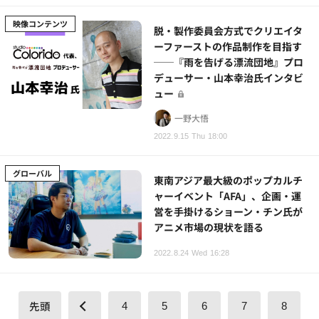
映像コンテンツ
脱・製作委員会方式でクリエイタ
ーファーストの作品制作を目指す
──『雨を告げる漂流団地』プロ
デューサー・山本幸治氏インタビ
ュー
一野大悟
2022.9.15 Thu 18:00
グローバル
東南アジア最大級のポップカルチ
ャーイベント「AFA」、企画・運
営を手掛けるショーン・チン氏が
アニメ市場の現状を語る
2022.8.24 Wed 16:28
先頭
4
5
6
7
8