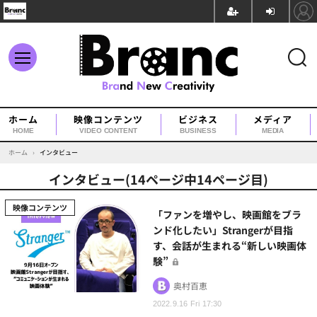
ホーム
映像コンテンツ
ビジネス
メディア
HOME
VIDEO CONTENT
BUSINESS
MEDIA
ホーム
›
インタビュー
インタビュー(14ページ中14ページ目)
映像コンテンツ
「ファンを増やし、映画館をブラ
ンド化したい」Strangerが目指
す、会話が生まれる“新しい映画体
験”
奥村百恵
2022.9.16 Fri 17:30