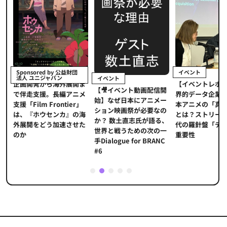
イベント
Sponsored by 公益財団
法人 ユニジャパン
イベント
【イベントレポ
メ
企画開発から海外展開ま
【🎥イベント動画配信開
界的データ企業
適
で伴走支援。長編アニメ
始】なぜ日本にアニメー
本アニメの「真
プ
支援「Film Frontier」
ション映画祭が必要なの
とは？ストリー
に
は、『ホウセンカ』の海
か？ 数土直志氏が語る、
代の羅針盤「デ
ソ
外展開をどう加速させた
世界と戦うための次の一
重要性
のか
手Dialogue for BRANC
#6
1
2
3
4
5