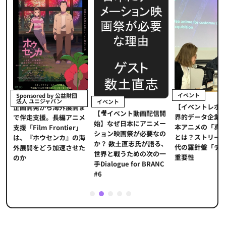
イベント
Sponsored by 公益財団
法人 ユニジャパン
イベント
【イベントレポ
メ
企画開発から海外展開ま
【🎥イベント動画配信開
界的データ企業
適
で伴走支援。長編アニメ
始】なぜ日本にアニメー
本アニメの「真
プ
支援「Film Frontier」
ション映画祭が必要なの
とは？ストリー
に
は、『ホウセンカ』の海
か？ 数土直志氏が語る、
代の羅針盤「デ
ソ
外展開をどう加速させた
世界と戦うための次の一
重要性
のか
手Dialogue for BRANC
#6
1
2
3
4
5