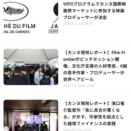
VIPOプログラムでカンヌ国際映
画祭マーケットに参加する映画
プロデューサーが決定
2026.3.21 Sat 10:30
【カンヌ現地レポート】Film Fr
ontierがピッチセッション開
催。文化庁支援の人材育成、6組
の若手作家・プロデューサーが
世界へアピール
2026.5.27 Wed 12:00
【カンヌ現地レポート】濱口竜
介監督作『急に具合が悪くな
る』が示す、作家性を起点とし
た越境ファイナンスの実践
2026.6.9 Tue 12:00