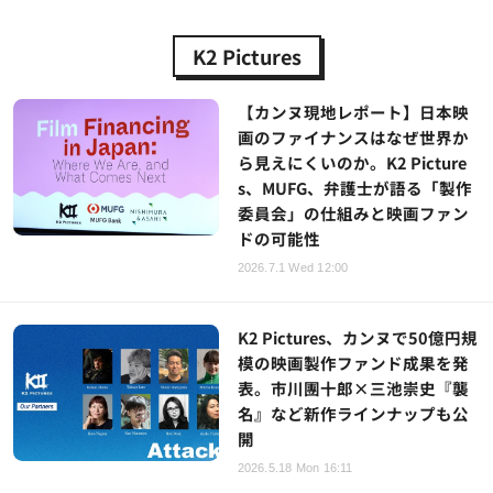
K2 Pictures
【カンヌ現地レポート】日本映
画のファイナンスはなぜ世界か
ら見えにくいのか。K2 Picture
s、MUFG、弁護士が語る「製作
委員会」の仕組みと映画ファン
ドの可能性
2026.7.1 Wed 12:00
K2 Pictures、カンヌで50億円規
模の映画製作ファンド成果を発
表。市川團十郎×三池崇史『襲
名』など新作ラインナップも公
開
2026.5.18 Mon 16:11