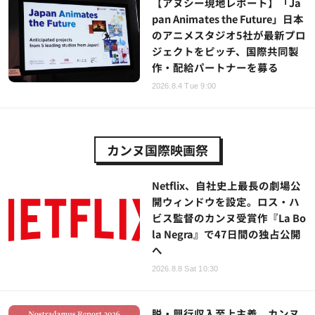
【アヌシー現地レポート】「Ja
pan Animates the Future」日本
のアニメスタジオ5社が最新プロ
ジェクトをピッチ、国際共同製
作・配給パートナーを募る
2026.8.4 Tue 9:00
カンヌ国際映画祭
Netflix、自社史上最長の劇場公
開ウィンドウを設定。ロス・ハ
ビス監督のカンヌ受賞作『La Bo
la Negra』で47日間の独占公開
へ
2026.8.8 Sat 10:30
脱・興行収入至上主義。カンヌ