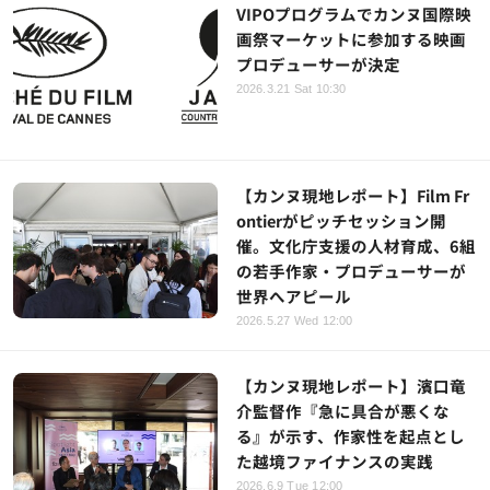
VIPOプログラムでカンヌ国際映
画祭マーケットに参加する映画
プロデューサーが決定
2026.3.21 Sat 10:30
【カンヌ現地レポート】Film Fr
ontierがピッチセッション開
催。文化庁支援の人材育成、6組
の若手作家・プロデューサーが
世界へアピール
2026.5.27 Wed 12:00
【カンヌ現地レポート】濱口竜
介監督作『急に具合が悪くな
る』が示す、作家性を起点とし
た越境ファイナンスの実践
2026.6.9 Tue 12:00