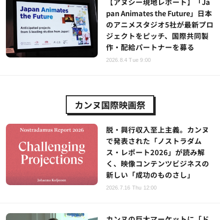
【アヌシー現地レポート】「Ja
pan Animates the Future」日本
のアニメスタジオ5社が最新プロ
ジェクトをピッチ、国際共同製
作・配給パートナーを募る
2026.8.4 Tue 9:00
カンヌ国際映画祭
脱・興行収入至上主義。カンヌ
で発表された「ノストラダム
ス・レポート2026」が読み解
く、映像コンテンツビジネスの
新しい「成功のものさし」
2026.7.16 Thu 12:00
カンヌの巨大マーケットに「ド