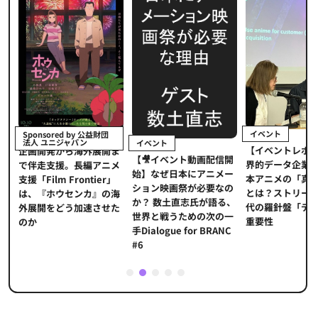
イベント
Sponsored by 公益財団
法人 ユニジャパン
イベント
【イベントレポ
メ
企画開発から海外展開ま
【🎥イベント動画配信開
界的データ企業
適
で伴走支援。長編アニメ
始】なぜ日本にアニメー
本アニメの「真
プ
支援「Film Frontier」
ション映画祭が必要なの
とは？ストリー
に
は、『ホウセンカ』の海
か？ 数土直志氏が語る、
代の羅針盤「デ
ソ
外展開をどう加速させた
世界と戦うための次の一
重要性
のか
手Dialogue for BRANC
#6
1
2
3
4
5