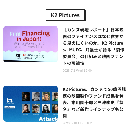
K2 Pictures
【カンヌ現地レポート】日本映
画のファイナンスはなぜ世界か
ら見えにくいのか。K2 Picture
s、MUFG、弁護士が語る「製作
委員会」の仕組みと映画ファン
ドの可能性
2026.7.1 Wed 12:00
K2 Pictures、カンヌで50億円規
模の映画製作ファンド成果を発
表。市川團十郎×三池崇史『襲
名』など新作ラインナップも公
開
2026.5.18 Mon 16:11