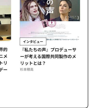
インタビュー
Sponso
ムズ
界的
『私たちの声』プロデューサ
公​​取委
ニメ
ーが考える国際共同製作のメ
に問われ
トリ
リットとは？
意図せぬ
デー
反を未然
杉本穂高
ズのソリ