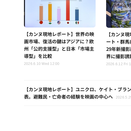
【カンヌ現地レポート】世界の映
【カンヌ現
画市場、復活の鍵はアジアに？欧
ート・群馬
州「公的支援型」と日本「市場主
29年新撮
導型」を比較
界に撮影誘
2026.6.10 Wed 12:00
2026.6.12 Fri 
【カンヌ現地レポート】ユニクロ、ケイト・ブラン
表。避難民・亡命者の経験を映画の中心へ
2026.5.2