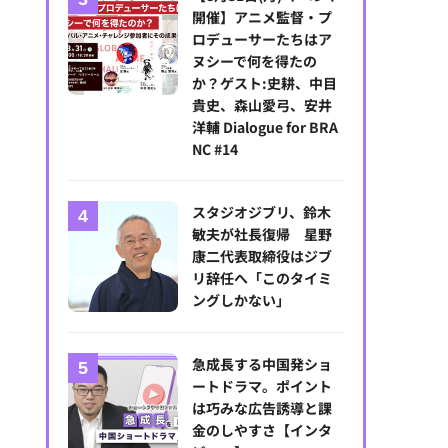
開催】アニメ監督・プ
ロデューサーたちはア
ヌシーで何を得たの
か？ゲスト:史耕、中目
貴史、森山愛弓、安井
洋輔 Dialogue for BRA
NC #14
スタジオジブリ、鈴木
敏夫が社長復帰 星野
康二代表取締役はジブ
リ辞任へ「このタイミ
ングしかない」
急成長する中国発ショ
ートドラマ。ポイント
は巧みな広告誘導と課
金のしやすさ【インタ