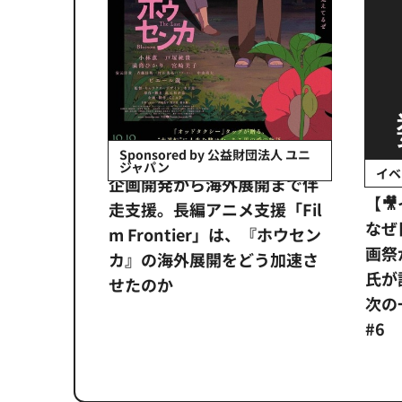
会社日立システ
Sponsored by 公益財団法人 ユニ
ジャパン
イベ
ンタメ業界
企画開発から海外展開まで伴
【
正化」。
走支援。長編アニメ支援「Fil
なぜ
アンス違
m Frontier」は、『ホウセン
画祭
システム
カ』の海外展開をどう加速さ
氏が
せたのか
次の一
#6