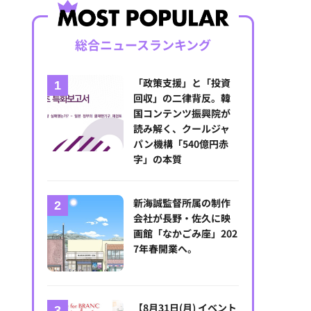
総合ニュースランキング
「政策支援」と「投資
回収」の二律背反。韓
国コンテンツ振興院が
読み解く、クールジャ
パン機構「540億円赤
字」の本質
新海誠監督所属の制作
会社が長野・佐久に映
画館「なかごみ座」202
7年春開業へ。
【8月31日(月) イベント