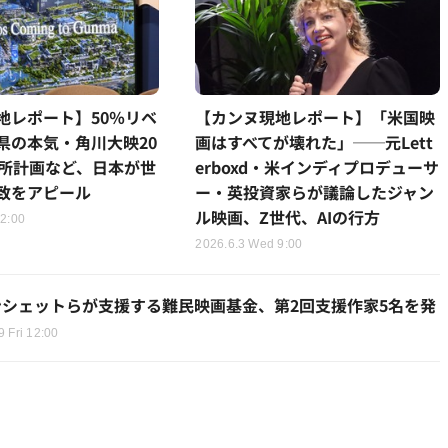
地レポート】50％リベ
【カンヌ現地レポート】「米国映
県の本気・角川大映20
画はすべてが壊れた」──元Lett
影所計画など、日本が世
erboxd・米インディプロデューサ
致をアピール
ー・英投資家らが議論したジャン
ル映画、Z世代、AIの行方
12:00
2026.6.3 Wed 9:00
シェットらが支援する難民映画基金、第2回支援作家5名を発
9 Fri 12:00