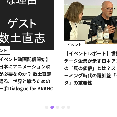
イベント
ント
【イベントレポート】世
イベント動画配信開始】
データ企業が示す日本ア
日本にアニメーション映
の「真の価値」とは？ス
が必要なのか？ 数土直志
ーミング時代の羅針盤「
語る、世界と戦うための
タ」の重要性
手Dialogue for BRANC
1
2
3
4
5