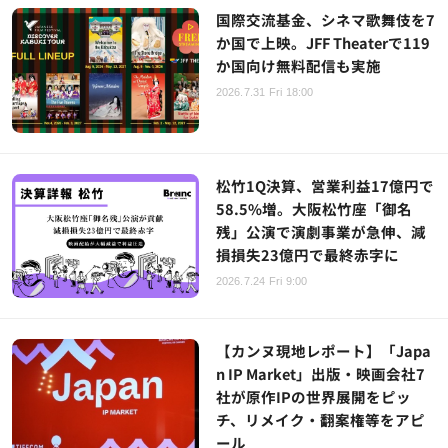
国際交流基金、シネマ歌舞伎を7
か国で上映。JFF Theaterで119
か国向け無料配信も実施
2026.7.31 Fri 18:00
松竹1Q決算、営業利益17億円で
58.5%増。大阪松竹座「御名
残」公演で演劇事業が急伸、減
損損失23億円で最終赤字に
2026.7.24 Fri 9:00
【カンヌ現地レポート】「Japa
n IP Market」出版・映画会社7
社が原作IPの世界展開をピッ
チ、リメイク・翻案権等をアピ
ール