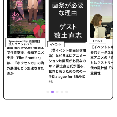
イベント
Sponsored by 公益財団
法人 ユニジャパン
イベント
【イベントレポ
メ
企画開発から海外展開ま
【🎥イベント動画配信開
界的データ企業
適
で伴走支援。長編アニメ
始】なぜ日本にアニメー
本アニメの「真
プ
支援「Film Frontier」
ション映画祭が必要なの
とは？ストリー
に
は、『ホウセンカ』の海
か？ 数土直志氏が語る、
代の羅針盤「デ
ソ
外展開をどう加速させた
世界と戦うための次の一
重要性
のか
手Dialogue for BRANC
#6
1
2
3
4
5