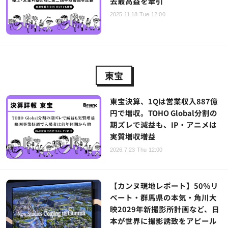
去最高益を牽引
2025.11.18 Tue 12:00
東宝
東宝決算、1Qは営業収入887億
円で増収。TOHO Global分割の
期ズレで減益も、IP・アニメは
実質増収増益
2026.7.23 Thu 12:00
【カンヌ現地レポート】50％リ
ベート・群馬県の本気・角川大
映2029年新撮影所計画など、日
本が世界に撮影誘致をアピール