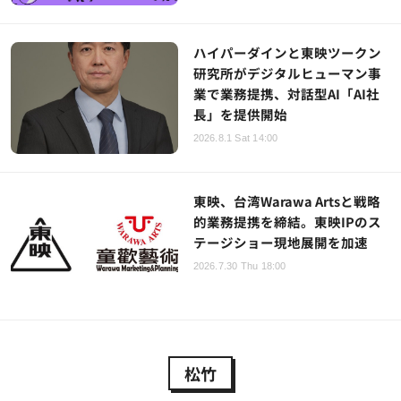
ハイパーダインと東映ツークン
研究所がデジタルヒューマン事
業で業務提携、対話型AI「AI社
長」を提供開始
2026.8.1 Sat 14:00
東映、台湾Warawa Artsと戦略
的業務提携を締結。東映IPのス
テージショー現地展開を加速
2026.7.30 Thu 18:00
松竹