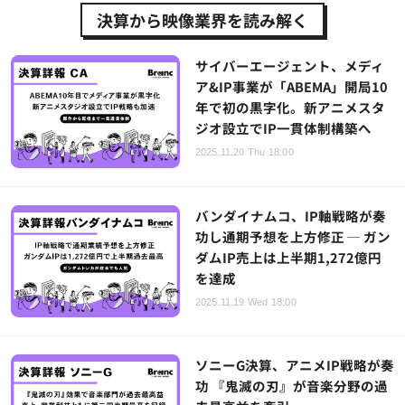
決算から映像業界を読み解く
サイバーエージェント、メディ
ア&IP事業が「ABEMA」開局10
年で初の黒字化。新アニメスタ
ジオ設立でIP一貫体制構築へ
2025.11.20 Thu 18:00
バンダイナムコ、IP軸戦略が奏
功し通期予想を上方修正 ─ ガン
ダムIP売上は上半期1,272億円
を達成
2025.11.19 Wed 18:00
ソニーG決算、アニメIP戦略が奏
功 『鬼滅の刃』が音楽分野の過