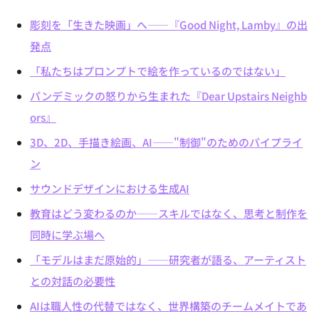
彫刻を「生きた映画」へ——『Good Night, Lamby』の出
発点
「私たちはプロンプトで絵を作っているのではない」
パンデミックの怒りから生まれた『Dear Upstairs Neighb
ors』
3D、2D、手描き絵画、AI——"制御"のためのパイプライ
ン
サウンドデザインにおける生成AI
教育はどう変わるのか——スキルではなく、思考と制作を
同時に学ぶ場へ
「モデルはまだ原始的」——研究者が語る、アーティスト
との対話の必要性
AIは職人性の代替ではなく、世界構築のチームメイトであ