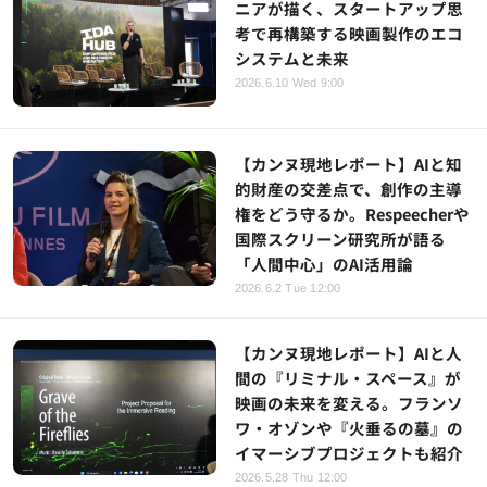
ニアが描く、スタートアップ思
考で再構築する映画製作のエコ
システムと未来
2026.6.10 Wed 9:00
【カンヌ現地レポート】AIと知
的財産の交差点で、創作の主導
権をどう守るか。Respeecherや
国際スクリーン研究所が語る
「人間中心」のAI活用論
2026.6.2 Tue 12:00
【カンヌ現地レポート】AIと人
間の『リミナル・スペース』が
映画の未来を変える。フランソ
ワ・オゾンや『火垂るの墓』の
イマーシブプロジェクトも紹介
2026.5.28 Thu 12:00