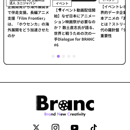
法人 ユニジャパン
イベント
【イベントレポ
メ
企画開発から海外展開ま
【🎥イベント動画配信開
界的データ企業
適
で伴走支援。長編アニメ
始】なぜ日本にアニメー
本アニメの「真
プ
支援「Film Frontier」
ション映画祭が必要なの
とは？ストリー
に
は、『ホウセンカ』の海
か？ 数土直志氏が語る、
代の羅針盤「デ
ソ
外展開をどう加速させた
世界と戦うための次の一
重要性
のか
手Dialogue for BRANC
#6
1
2
3
4
5