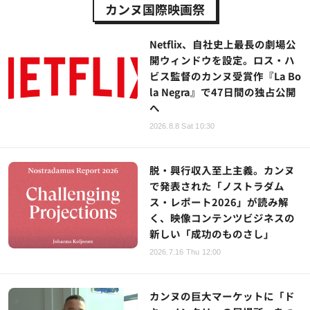
カンヌ国際映画祭
Netflix、自社史上最長の劇場公
開ウィンドウを設定。ロス・ハ
ビス監督のカンヌ受賞作『La Bo
la Negra』で47日間の独占公開
へ
2026.8.8 Sat 10:30
脱・興行収入至上主義。カンヌ
で発表された「ノストラダム
ス・レポート2026」が読み解
く、映像コンテンツビジネスの
新しい「成功のものさし」
2026.7.16 Thu 12:00
カンヌの巨大マーケットに「ド