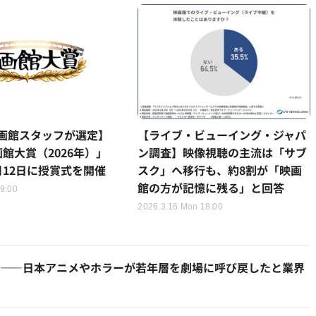
画館スタッフが選定】
【ライブ・ビューイング・ジャパ
館大賞（2026年）」
ン調査】映像視聴の主流は「サブ
月12日に授賞式を開催
スク」へ移行も、約8割が「映画
館の方が記憶に残る」と回答
 9:00
2026.3.16 Mon 18:00
牽引——日本アニメやホラーが若年層を劇場に呼び戻したと業界