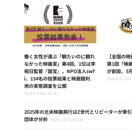
働く女性が選ぶ「観たいのに観れ
【全国の映
なかった映画賞」第4回、1位は李
第1回「映画
相日監督『国宝』。NPO法人swf
が創設、5
i、154名の投票結果と映画館利
2026.4.21 Tue
用の実態調査を公開
2026.5.3 Sun 10:30
2025年の北米映画興行はZ世代とリピーターが
団体が分析
2026.1.13 Tue 9:00