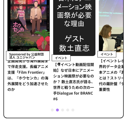
イベント
Sponsored by 公益財団
法人 ユニジャパン
イベント
【イベントレポ
メ
企画開発から海外展開ま
【🎥イベント動画配信開
界的データ企業
適
で伴走支援。長編アニメ
始】なぜ日本にアニメー
本アニメの「真
プ
支援「Film Frontier」
ション映画祭が必要なの
とは？ストリー
に
は、『ホウセンカ』の海
か？ 数土直志氏が語る、
代の羅針盤「デ
ソ
外展開をどう加速させた
世界と戦うための次の一
重要性
のか
手Dialogue for BRANC
#6
1
2
3
4
5