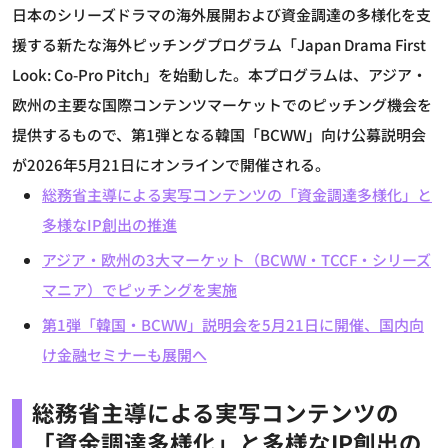
日本のシリーズドラマの海外展開および資金調達の多様化を支
援する新たな海外ピッチングプログラム「Japan Drama First
Look: Co-Pro Pitch」を始動した。本プログラムは、アジア・
欧州の主要な国際コンテンツマーケットでのピッチング機会を
提供するもので、第1弾となる韓国「BCWW」向け公募説明会
が2026年5月21日にオンラインで開催される。
総務省主導による実写コンテンツの「資金調達多様化」と
多様なIP創出の推進
アジア・欧州の3大マーケット（BCWW・TCCF・シリーズ
マニア）でピッチングを実施
第1弾「韓国・BCWW」説明会を5月21日に開催、国内向
け金融セミナーも展開へ
総務省主導による実写コンテンツの
「資金調達多様化」と多様なIP創出の