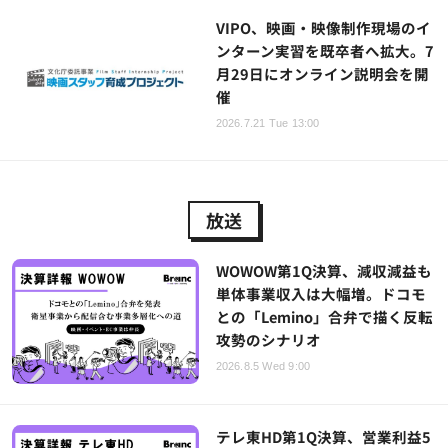
VIPO、映画・映像制作現場のイ
ンターン実習を既卒者へ拡大。7
月29日にオンライン説明会を開
催
2026.7.21 Tue 13:00
放送
WOWOW第1Q決算、減収減益も
単体事業収入は大幅増。ドコモ
との「Lemino」合弁で描く反転
攻勢のシナリオ
2026.8.5 Wed 9:00
テレ東HD第1Q決算、営業利益5