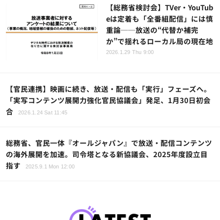
【総務省検討会】TVer・YouTub
eは定着も「全番組配信」には慎
重論──放送の“代替か補完
か”で揺れるローカル局の現在地
2026.1.29 Thu 9:00
【官民連携】映画に続き、放送・配信も「実行」フェーズへ。
「実写コンテンツ展開力強化官民協議会」発足、1月30日初会
合
2026.1.24 Sat 11:45
総務省、官民一体『オールジャパン』で放送・配信コンテンツ
の海外展開を加速。司令塔となる新協議会、2025年度設立目
指す
2025.9.1 Mon 12:00