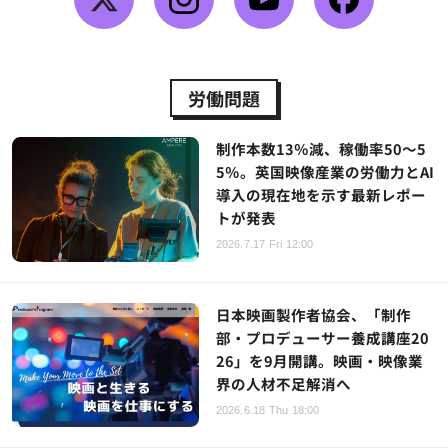
労働問題
制作本数13％減、稼働率50～5
5％。英国映像産業の労働力とAI
導入の現在地を示す最新レポー
トが発表
2026.7.17 Fri 12:00
日本映画製作者協会、「制作
部・プロデューサー養成講座20
26」を9月開講。映画・映像業
界の人材不足解消へ
2026.6.18 Thu 18:00