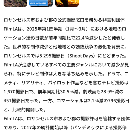
ロサンゼルス市および郡の公式撮影窓口を務める非営利団体
FilmLAは、2025年第1四半期（1月～3月）における地域のロ
ケーション撮影日数が前年同期比で22.4％減少したと発表し
た。世界的な制作減少と他地域との誘致競争の激化を背景に、
ロサンゼルスでは5,295撮影日（Shoot Days）にとどまった。
FilmLAが追跡しているすべての主要ジャンルにおいて減少が見
られ、特にテレビ制作は大きな落ち込みを示した。ドラマ、コ
メディ、リアリティ、パイロット作品などを含むテレビ撮影は
1,670撮影日で、前年同期比30.5％減。劇映画も28.9％減の
451撮影日だった。一方、コマーシャルは2.1％減の796撮影日
と、比較的健闘した。
FilmLAは、ロサンゼルス市および郡の撮影許可を管轄する団体
であり、2017年の統計開始以降（パンデミックによる撮影停