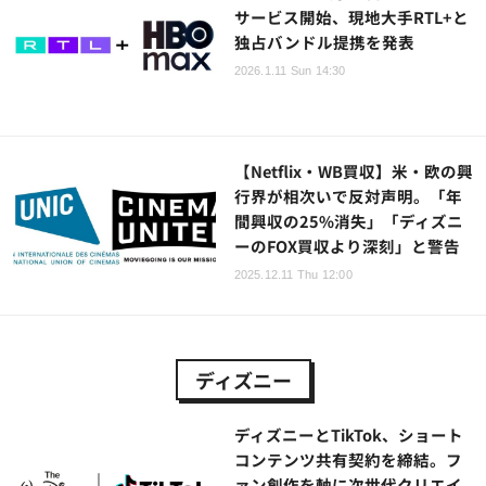
サービス開始、現地大手RTL+と
独占バンドル提携を発表
2026.1.11 Sun 14:30
【Netflix・WB買収】米・欧の興
行界が相次いで反対声明。「年
間興収の25%消失」「ディズニ
ーのFOX買収より深刻」と警告
2025.12.11 Thu 12:00
ディズニー
ディズニーとTikTok、ショート
コンテンツ共有契約を締結。フ
ァン創作を軸に次世代クリエイ