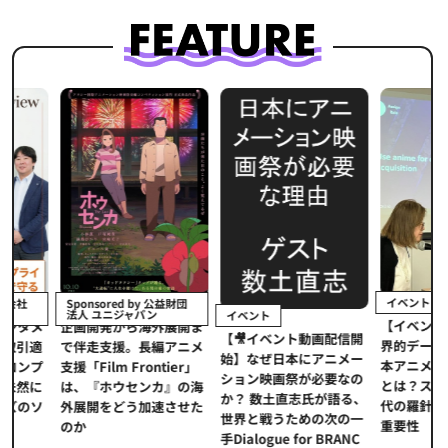
イベント
Sponsored by 公益財団
法人 ユニジャパン
イベント
【イベントレポ
メ
企画開発から海外展開ま
【🎥イベント動画配信開
界的データ企業
適
で伴走支援。長編アニメ
始】なぜ日本にアニメー
本アニメの「真
プ
支援「Film Frontier」
ション映画祭が必要なの
とは？ストリー
に
は、『ホウセンカ』の海
か？ 数土直志氏が語る、
代の羅針盤「デ
ソ
外展開をどう加速させた
世界と戦うための次の一
重要性
のか
手Dialogue for BRANC