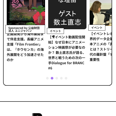
イベント
Sponsored by 公益財団
法人 ユニジャパン
イベント
【イベントレポ
メ
企画開発から海外展開ま
【🎥イベント動画配信開
界的データ企業
適
で伴走支援。長編アニメ
始】なぜ日本にアニメー
本アニメの「真
プ
支援「Film Frontier」
ション映画祭が必要なの
とは？ストリー
に
は、『ホウセンカ』の海
か？ 数土直志氏が語る、
代の羅針盤「デ
ソ
外展開をどう加速させた
世界と戦うための次の一
重要性
のか
手Dialogue for BRANC
#6
1
2
3
4
5