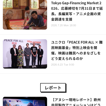
Tokyo Gap-Financing Market 2
026、応募締切を7月31日まで延
長。長編実写・アニメ企画の資
金調達を支援
2026.7.20 Mon 18:00
ユニクロ「PEACE FOR ALL × 難
民映画基金」特別上映会を開
催。映画は難民へのまなざしを
どう変えられるのか
2026.6.23 Tue 9:00
レポート
【アヌシー現地レポート】欧州
共同製作アニメーションはどう