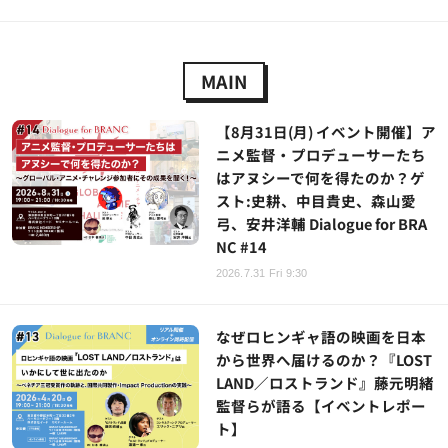
MAIN
【8月31日(月) イベント開催】ア
ニメ監督・プロデューサーたち
はアヌシーで何を得たのか？ゲ
スト:史耕、中目貴史、森山愛
弓、安井洋輔 Dialogue for BRA
NC #14
2026.7.31 Fri 9:30
なぜロヒンギャ語の映画を日本
から世界へ届けるのか？『LOST
LAND／ロストランド』藤元明緒
監督らが語る【イベントレポー
ト】