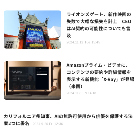
ライオンズゲート、新作映画の
失敗で大幅な損失を計上 CEO
はAI契約の可能性についても言
及
2024.11.12 Tue 15:45
Amazonプライム・ビデオに、
コンテンツの要約や詳細情報を
表示する新機能「X-Ray」が登場
（米国）
2024.11.8 Fri 14:18
カリフォルニア州知事、AIの無許可使用から俳優を保護する法
案2つに署名
2024.9.20 Fri 12:36