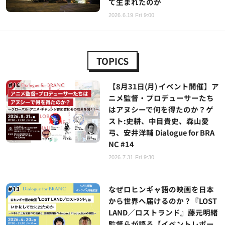
て生まれたのか
2026.6.19 Fri 9:00
TOPICS
【8月31日(月) イベント開催】ア
ニメ監督・プロデューサーたち
はアヌシーで何を得たのか？ゲ
スト:史耕、中目貴史、森山愛
弓、安井洋輔 Dialogue for BRA
NC #14
2026.7.31 Fri 9:30
なぜロヒンギャ語の映画を日本
から世界へ届けるのか？『LOST
LAND／ロストランド』藤元明緒
監督らが語る【イベントレポー