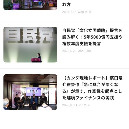
れ方
2026.7.15 Wed 9:00
自民党「文化立国戦略」提言を
読み解く：5年5000億円支援や
複数年度支援を提言
2026.6.22 Mon 9:00
【カンヌ現地レポート】濱口竜
介監督作『急に具合が悪くな
る』が示す、作家性を起点とし
た越境ファイナンスの実践
2026.6.9 Tue 12:00