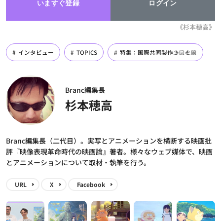
いますぐ登録
ログイン
《杉本穂高》
インタビュー
TOPICS
特集：国際共同製作🫱🏻‍🫲🏼
Branc編集長
杉本穂高
Branc編集長（二代目）。実写とアニメーションを横断する映画批
評『映像表現革命時代の映画論』著者。様々なウェブ媒体で、映画
とアニメーションについて取材・執筆を行う。
URL
X
Facebook