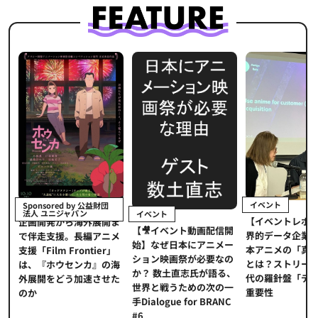
イベント
Sponsored by 公益財団
法人 ユニジャパン
イベント
【イベントレポ
メ
企画開発から海外展開ま
【🎥イベント動画配信開
界的データ企業
適
で伴走支援。長編アニメ
始】なぜ日本にアニメー
本アニメの「真
プ
支援「Film Frontier」
ション映画祭が必要なの
とは？ストリー
に
は、『ホウセンカ』の海
か？ 数土直志氏が語る、
代の羅針盤「デ
ソ
外展開をどう加速させた
世界と戦うための次の一
重要性
のか
手Dialogue for BRANC
#6