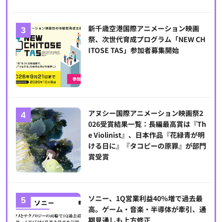
新千歳空港国際アニメーション映画
祭、次世代育成プログラム「NEW CH
ITOSE TAS」参加者募集開始
アヌシー国際アニメーション映画祭2
026受賞結果一覧：長編最高賞は『Th
e Violinist』、日本作品『花緑青が明
ける日に』『タコピーの原罪』が部門
賞受賞
ソニー、1Q営業利益40％増で過去最
高。ゲーム・音楽・半導体が牽引、通
期見通しも上方修正