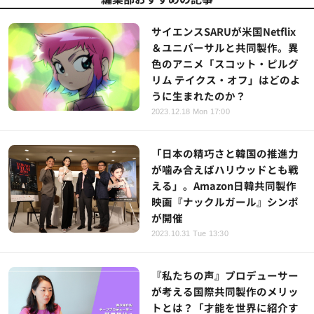
サイエンスSARUが米国Netflix
＆ユニバーサルと共同製作。異
色のアニメ「スコット・ピルグ
リム テイクス・オフ」はどのよ
うに生まれたのか？
2023.12.18 Mon 17:00
「日本の精巧さと韓国の推進力
が噛み合えばハリウッドとも戦
える」。Amazon日韓共同製作
映画『ナックルガール』シンポ
が開催
2023.10.31 Tue 13:30
『私たちの声』プロデューサー
が考える国際共同製作のメリッ
トとは？「才能を世界に紹介す