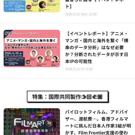
ト】
2026.6.22 Mon 12:00
【イベントレポート】アニメ・
マンガ・国内と海外を繋ぐ「横
串のデータ分析」はなぜ必要
か？分断されたデータが示す日
本IPの可能性
2026.6.12 Fri 9:00
特集：国際共同製作🫱🏻‍🫲🏼
パイロットフィルム、アドバイ
ザー、渡航費…。香港フィルマ
ートに挑んだ日本人作家3組が明
かす、Film Frontier支援の使わ