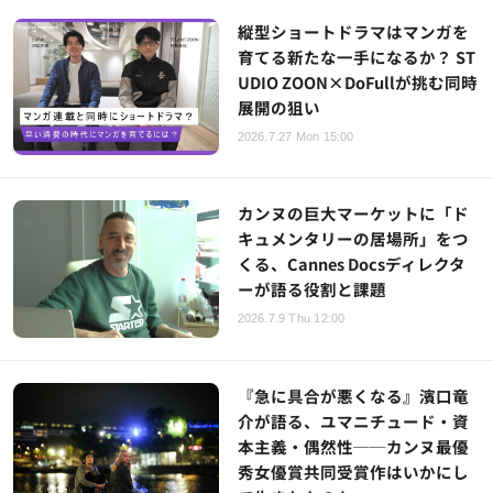
縦型ショートドラマはマンガを
育てる新たな一手になるか？ ST
UDIO ZOON×DoFullが挑む同時
展開の狙い
2026.7.27 Mon 15:00
カンヌの巨大マーケットに「ド
キュメンタリーの居場所」をつ
くる、Cannes Docsディレクタ
ーが語る役割と課題
2026.7.9 Thu 12:00
『急に具合が悪くなる』濱口竜
介が語る、ユマニチュード・資
本主義・偶然性──カンヌ最優
秀女優賞共同受賞作はいかにし