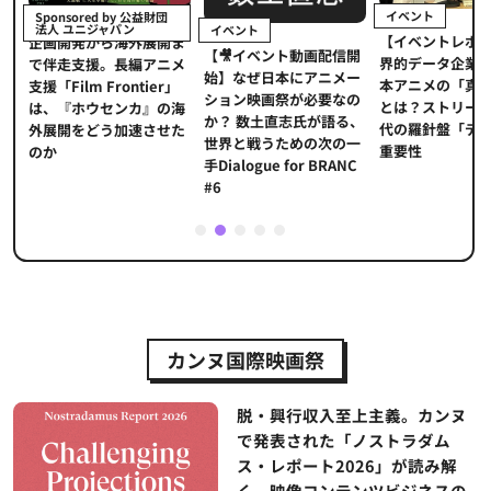
イベント
Sponsored by 公益財団
法人 ユニジャパン
イベント
【イベントレポ
メ
企画開発から海外展開ま
【🎥イベント動画配信開
界的データ企業
適
で伴走支援。長編アニメ
始】なぜ日本にアニメー
本アニメの「真
プ
支援「Film Frontier」
ション映画祭が必要なの
とは？ストリー
に
は、『ホウセンカ』の海
か？ 数土直志氏が語る、
代の羅針盤「デ
ソ
外展開をどう加速させた
世界と戦うための次の一
重要性
のか
手Dialogue for BRANC
#6
1
2
3
4
5
カンヌ国際映画祭
脱・興行収入至上主義。カンヌ
で発表された「ノストラダム
ス・レポート2026」が読み解
く、映像コンテンツビジネスの