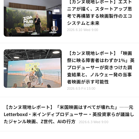
【カンヌ現地レポート】エスト
ニアが描く、スタートアップ思
考で再構築する映画製作のエコ
システムと未来
2026.6.10 Wed 9:00
【カンヌ現地レポート】「映画
祭に映る障害者はわずか1%」英
プロデューサーが突きつけた調
査結果と、ノルウェー発の当事
者映画が示す可能性
2026.6.5 Fri 15:00
【カンヌ現地レポート】「米国映画はすべてが壊れた」──元
Letterboxd・米インディプロデューサー・英投資家らが議論し
たジャンル映画、Z世代、AIの行方
2026.6.3 Wed 9:00