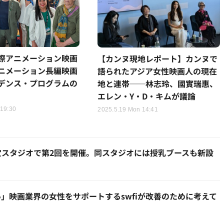
際アニメーション映画
【カンヌ現地レポート】カンヌで
ニメーション長編映画
語られたアジア女性映画人の現在
デンス・プログラムの
地と連帯──林志玲、國實瑞惠、
エレン・Y・D・キムが議論
 19:30
2025.5.19 Mon 14:41
宝スタジオで第2回を開催。同スタジオには授乳ブースも新設
」映画業界の女性をサポートするswfiが改善のために考えて