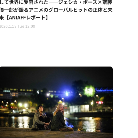
して世界に受容された――ジェシカ・ポース×齋藤
優一郎が語るアニメのグローバルヒットの正体と未
来【ANIAFFレポート】
2026.1.13 Tue 12:00