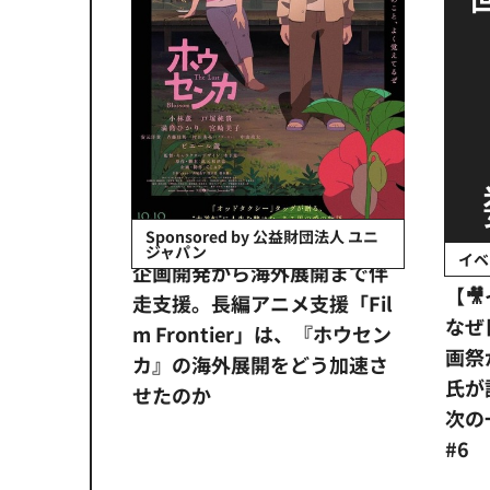
会社日立システ
Sponsored by 公益財団法人 ユニ
ジャパン
イベ
ンタメ業界
企画開発から海外展開まで伴
【
正化」。
走支援。長編アニメ支援「Fil
なぜ
アンス違
m Frontier」は、『ホウセン
画祭
システム
カ』の海外展開をどう加速さ
氏が
せたのか
次の一
#6