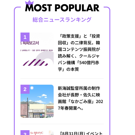
総合ニュースランキング
「政策支援」と「投資
回収」の二律背反。韓
国コンテンツ振興院が
読み解く、クールジャ
パン機構「540億円赤
字」の本質
新海誠監督所属の制作
会社が長野・佐久に映
画館「なかごみ座」202
7年春開業へ。
【8月31日(月) イベント