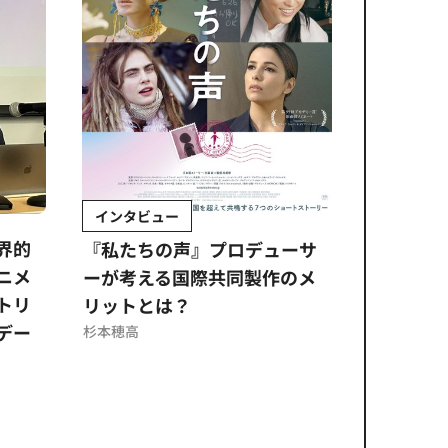
インタビュー
Sponso
ムズ
界的
『私たちの声』プロデューサ
公​​取委
ニメ
ーが考える国際共同製作のメ
に問われ
トリ
リットとは？
意図せぬ
デー
反を未然
杉本穂高
ズのソリ