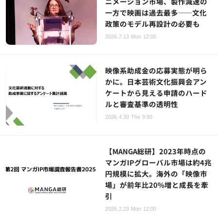
ニメーション市場、製作減速の
一方で映画は過去最多——文化
政策のモデル再設計の必要も
2026.7.13 Mon 12:00
映像系助成金の応募実態が明ら
かに。日本芸術文化振興会アン
ケートから見える申請のハード
ルと審査基準の透明性
2026.4.30 Thu 9:00
【MANGA総研】2023年時点の
マンガIPグローバル市場は約4兆
円規模に拡大。海外の「映像市
場」が前年比20%増と成長を牽
引
2026.2.23 Mon 12:00