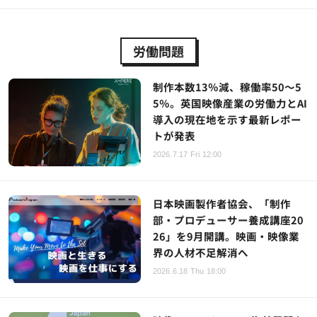
労働問題
制作本数13％減、稼働率50～5
5％。英国映像産業の労働力とAI
導入の現在地を示す最新レポー
トが発表
2026.7.17 Fri 12:00
日本映画製作者協会、「制作
部・プロデューサー養成講座20
26」を9月開講。映画・映像業
界の人材不足解消へ
2026.6.18 Thu 18:00