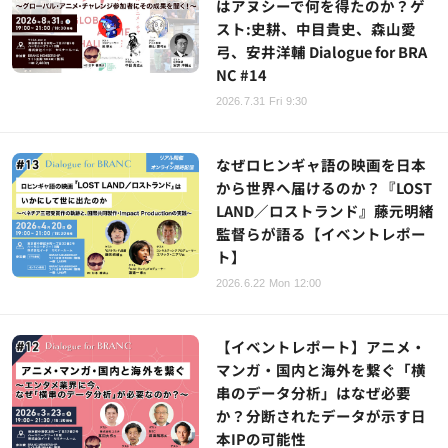
はアヌシーで何を得たのか？ゲ
スト:史耕、中目貴史、森山愛
弓、安井洋輔 Dialogue for BRA
NC #14
2026.7.31 Fri 9:30
なぜロヒンギャ語の映画を日本
から世界へ届けるのか？『LOST
LAND／ロストランド』藤元明緒
監督らが語る【イベントレポー
ト】
2026.6.22 Mon 12:00
【イベントレポート】アニメ・
マンガ・国内と海外を繋ぐ「横
串のデータ分析」はなぜ必要
か？分断されたデータが示す日
本IPの可能性