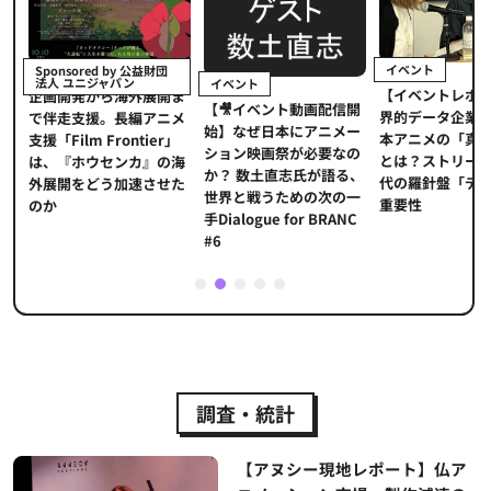
イベント
Sponsored by 公益財団
法人 ユニジャパン
イベント
【イベントレポ
メ
企画開発から海外展開ま
【🎥イベント動画配信開
界的データ企業
適
で伴走支援。長編アニメ
始】なぜ日本にアニメー
本アニメの「真
プ
支援「Film Frontier」
ション映画祭が必要なの
とは？ストリー
に
は、『ホウセンカ』の海
か？ 数土直志氏が語る、
代の羅針盤「デ
ソ
外展開をどう加速させた
世界と戦うための次の一
重要性
のか
手Dialogue for BRANC
#6
1
2
3
4
5
調査・統計
【アヌシー現地レポート】仏ア