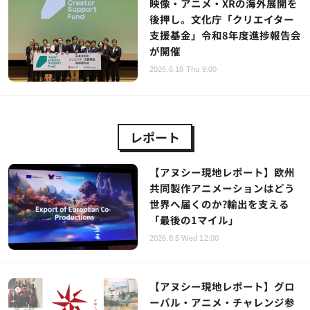
映像・アニメ・XRの海外展開を
後押し。文化庁「クリエイター
支援基金」令和8年度進捗報告会
が開催
2026.6.18 Thu 9:00
レポート
【アヌシー現地レポート】欧州
共同製作アニメーションはどう
世界へ届くのか?輸出を支える
「最後の1マイル」
2026.8.5 Wed 12:00
【アヌシー現地レポート】グロ
ーバル・アニメ・チャレンジ参