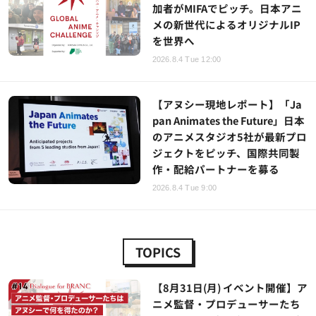
加者がMIFAでピッチ。日本アニ
メの新世代によるオリジナルIP
を世界へ
2026.8.4 Tue 12:00
【アヌシー現地レポート】「Ja
pan Animates the Future」日本
のアニメスタジオ5社が最新プロ
ジェクトをピッチ、国際共同製
作・配給パートナーを募る
2026.8.4 Tue 9:00
TOPICS
【8月31日(月) イベント開催】ア
ニメ監督・プロデューサーたち