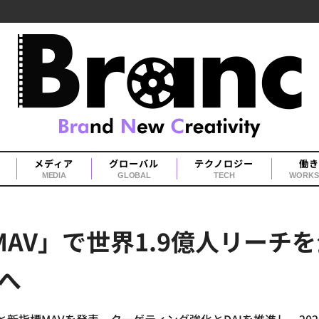
メディア
グローバル
テクノロジー
働き
MEDIA
GLOBAL
TECH
WORKS
標「MAV」で世界1.9億人リー
へ