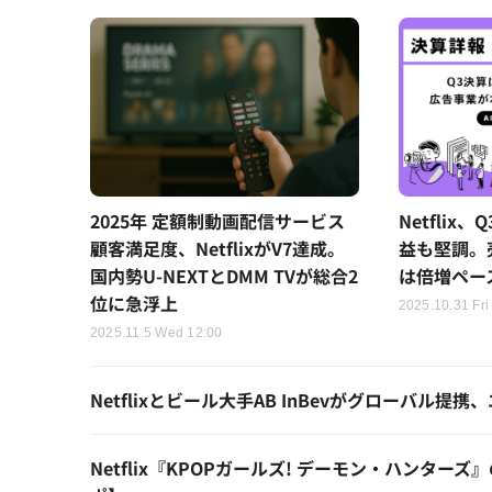
2025年 定額制動画配信サービス
Netfli
顧客満足度、NetflixがV7達成。
益も堅調。
国内勢U-NEXTとDMM TVが総合2
は倍増ペー
位に急浮上
2025.10.31 Fri
2025.11.5 Wed 12:00
Netflixとビール大手AB InBevがグローバル
Netflix『KPOPガールズ! デーモン・ハン