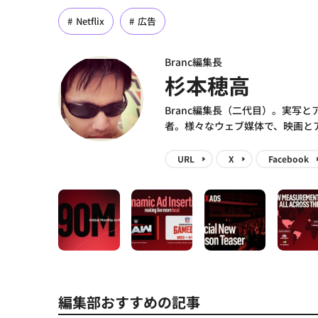
Netflix
広告
Branc編集長
杉本穂高
Branc編集長（二代目）。実写
者。様々なウェブ媒体で、映画と
URL
X
Facebook
編集部おすすめの記事