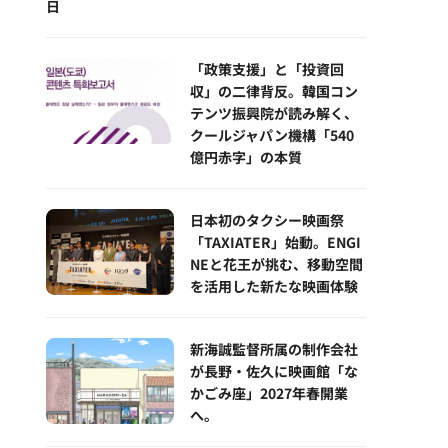
日
「政策支援」と「投資回
収」の二律背反。韓国コン
テンツ振興院が読み解く、
クールジャパン機構「540
億円赤字」の本質
日本初のタクシー映画祭
「TAXIATER」始動。ENGI
NEと花王が挑む、移動空間
を活用した新たな映画体験
新海誠監督所属の制作会社
が長野・佐久に映画館「な
かごみ座」2027年春開業
へ。