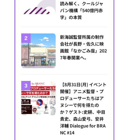
読み解く、クールジャ
パン機構「540億円赤
字」の本質
新海誠監督所属の制作
会社が長野・佐久に映
画館「なかごみ座」202
7年春開業へ。
【8月31日(月) イベント
開催】アニメ監督・プ
ロデューサーたちはア
ヌシーで何を得たの
か？ゲスト:史耕、中目
貴史、森山愛弓、安井
洋輔 Dialogue for BRA
NC #14