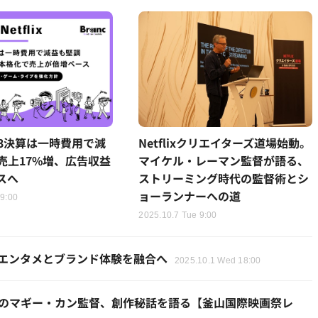
x、Q3決算は一時費用で減
Netflixクリエイターズ道場始動。
売上17%増、広告収益
マイケル・レーマン監督が語る、
スへ
ストリーミング時代の監督術とシ
ョーランナーへの道
 9:00
2025.10.7 Tue 9:00
提携、エンタメとブランド体験を融合へ
2025.10.1 Wed 18:00
ターズ』のマギー・カン監督、創作秘話を語る【釜山国際映画祭レ