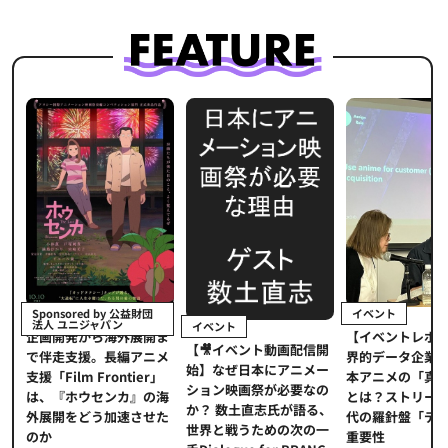
イベント
Sponsored by 公益財団
法人 ユニジャパン
イベント
【イベントレポ
メ
企画開発から海外展開ま
【🎥イベント動画配信開
界的データ企業
適
で伴走支援。長編アニメ
始】なぜ日本にアニメー
本アニメの「真
プ
支援「Film Frontier」
ション映画祭が必要なの
とは？ストリー
に
は、『ホウセンカ』の海
か？ 数土直志氏が語る、
代の羅針盤「デ
ソ
外展開をどう加速させた
世界と戦うための次の一
重要性
のか