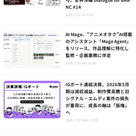
NC #14
2026.7.31 Fri 9:30
AI Mage、"アニメオタク"AI搭載
のアシスタント「Mage Agent」
をリリース。作品理解に特化し
監修・企画業務に伴走
2026.7.25 Sat 10:30
IGポート連結決算、2026年5月
期は減収減益。制作費高騰と旧
シグナル・エムディ案件の損失
が重荷に、成長の軸は「版権」
へ
2026.7.22 Wed 12:00