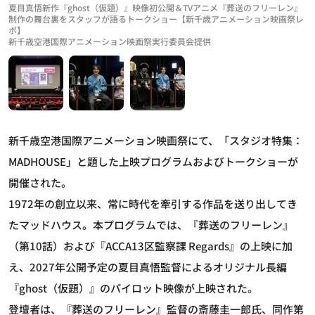
夏目真悟新作『ghost（仮題）』映像初公開＆TVアニメ『葬送のフリーレン』
制作の舞台裏をスタッフが語るトークショー【新千歳アニメーション映画祭レ
ポ】
新千歳空港国際アニメーション映画祭実行委員会提供
新千歳空港国際アニメーション映画祭にて、「スタジオ特集：
MADHOUSE」と題した上映プログラムおよびトークショーが
開催された。
1972年の創立以来、常に時代を牽引する作品を送り出してき
たマッドハウス。本プログラムでは、『葬送のフリーレン』
（第10話）および『ACCA13区監察課 Regards』の上映に加
え、2027年公開予定の夏目真悟監督によるオリジナル長編
『ghost（仮題）』のパイロット映像が上映された。
登壇者は、『葬送のフリーレン』監督の斎藤圭一郎氏、同作第