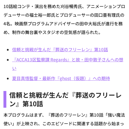
10話絵コンテ・演出を務めた刈谷暢秀氏、アニメーションプロ
デューサーの福士裕一郎氏とプロデューサーの田口亜有理氏の
4名。映画祭プログラムアドバイザーの田中大裕氏が進行を務
め、制作の舞台裏やスタジオの空気感が語られた。
信頼と挑戦が生んだ『葬送のフリーレン』第10話
『ACCA13区監察課 Regards』と故・田中敦子さんへの想
い
夏目真悟監督・最新作『ghost（仮題）』への期待
信頼と挑戦が生んだ『葬送のフリーレ
ン』第10話
本プログラムはまず、『葬送のフリーレン』第10話「強い魔法
使い」が上映され、このエピソードに関連する話題から始まっ