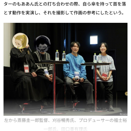
ターのもああん氏との打ち合わせの際、自ら傘を持って首を落
とす動作を実演し、それを撮影して作画の参考にしたという。
左から斎藤圭一郎監督、刈谷暢秀氏、プロデューサーの福士裕
一郎氏、田口亜有理氏