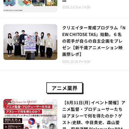
2026.2.8 Sun 14:30
クリエイター育成プログラム「N
EW CHITOSE TAS」始動。６名
の若手が自らの自主企画をプレ
ゼン【新千歳アニメーション映
画祭レポ】
2025.12.26 Fri 9:00
アニメ業界
【8月31日(月) イベント開催】ア
ニメ監督・プロデューサーたち
はアヌシーで何を得たのか？ゲ
スト:史耕、中目貴史、森山愛
弓、安井洋輔 Dialogue for BRA