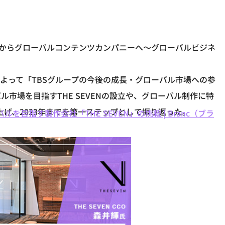
ループからグローバルコンテンツカンパニーへ～グローバルビジネ
によって「TBSグループの今後の成長・グローバル市場への参
市場を目指すTHE SEVENの設立や、グローバル制作に特
げ、2023年までを第一ステップとして振り返った。
を目指す製作会社「THE SEVEN」の挑戦 | Branc（ブラ