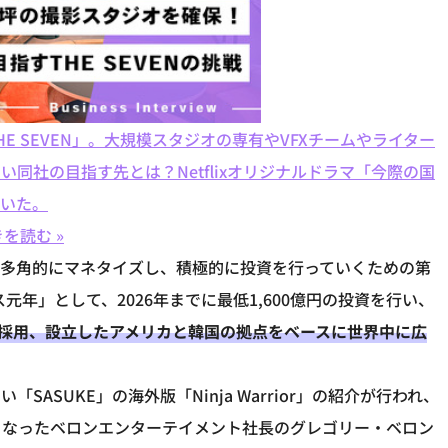
THE SEVEN」。大規模スタジオの専有やVFXチームやライター
同社の目指す先とは？Netflixオリジナルドラマ「今際の国
聞いた。
を読む »
Pを多角的にマネタイズし、積極的に投資を行っていくための第
元年」として、2026年までに最低1,600億円の投資を行い、
人採用、設立したアメリカと韓国の拠点をベースに世界中に広
ASUKE」の海外版「Ninja Warrior」の紹介が行われ、
.の子会社となったベロンエンターテイメント社長のグレゴリー・ベロン