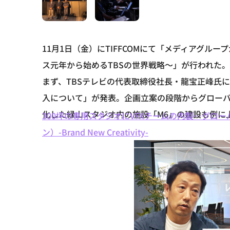
11月1日（金）にTIFFCOMにて「メディアグ
ス元年から始めるTBSの世界戦略～」が行われた。
まず、TBSテレビの代表取締役社長・龍宝正峰氏
入について」が発表。企画立案の段階からグローバル
化した緑山スタジオ内の施設「M6」の建設も例に上
300坪の専用スタジオにVFXチームの内製…グローバル
ン）-Brand New Creativity-