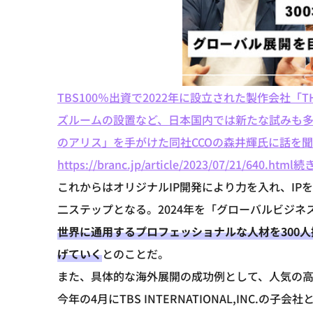
TBS100％出資で2022年に設立された製作会社「
ズルームの設置など、日本国内では新たな試みも多い
のアリス」を手がけた同社CCOの森井輝氏に話を
https://branc.jp/article/2023/07/21/640.html
続き
これからはオリジナルIP開発により力を入れ、I
二ステップとなる。2024年を「グローバルビジネス
世界に通用するプロフェッショナルな人材を300
げていく
とのことだ。
また、具体的な海外展開の成功例として、人気の高い「S
今年の4月にTBS INTERNATIONAL,INC