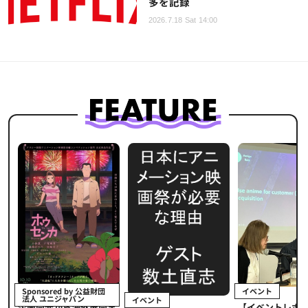
多を記録
2026.7.18 Sat 14:00
イベント
Sponsored by 公益財団
法人 ユニジャパン
イベント
【イベントレポ
メ
企画開発から海外展開ま