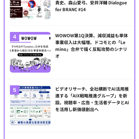
貴史、森山愛弓、安井洋輔 Dialogue
for BRANC #14
WOWOW第1Q決算、減収減益も単体
事業収入は大幅増。ドコモとの「Le
mino」合弁で描く反転攻勢のシナリ
オ
ビデオリサーチ、全社横断でAI活用推
進する「AIX戦略推進グループ」を新
設。視聴率・広告・生活者データとAI
を活用し新価値創出へ