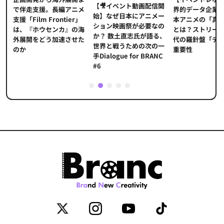
【🎥イベント動画配信開
界的データ企業
適
で伴走支援。長編アニメ
始】なぜ日本にアニメー
本アニメの「真
プ
支援「Film Frontier」
ション映画祭が必要なの
とは？ストリー
に
は、『ホウセンカ』の海
か？ 数土直志氏が語る、
代の羅針盤「デ
ソ
外展開をどう加速させた
世界と戦うための次の一
重要性
のか
手Dialogue for BRANC
#6
1
2
3
4
5