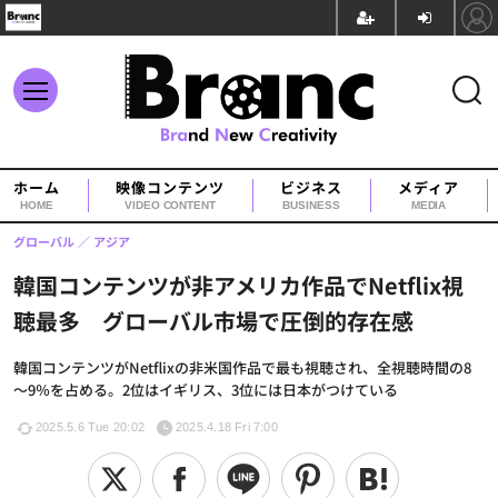
ホーム
映像コンテンツ
ビジネス
メディア
HOME
VIDEO CONTENT
BUSINESS
MEDIA
グローバル
アジア
韓国コンテンツが非アメリカ作品でNetflix視
聴最多 グローバル市場で圧倒的存在感
韓国コンテンツがNetflixの非米国作品で最も視聴され、全視聴時間の8
～9％を占める。2位はイギリス、3位には日本がつけている
2025.5.6 Tue 20:02
2025.4.18 Fri 7:00