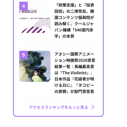
「政策支援」と「投資
回収」の二律背反。韓
国コンテンツ振興院が
読み解く、クールジャ
パン機構「540億円赤
字」の本質
アヌシー国際アニメー
ション映画祭2026受賞
結果一覧：長編最高賞
は『The Violinist』、
日本作品『花緑青が明
ける日に』『タコピー
の原罪』が部門賞受賞
アクセスランキングをもっと見る