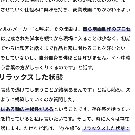
熟させていく仕組みに興味を持ち、商業映画にもかかわるよう
ィルムメーカー”と呼ぶ。その理由は、
自ら映画制作のプロセ
ンは完成された脚本を観てから現場に入ることは少なく、初期
れてからは観客と話すまで作品と密に関わることを好むとい
技をしていないし、自分自身を俳優とは呼びません。＜～中略
いう言葉の方がしっくりくるのです」と話す。
でリラックスした状態
う言葉で逃げてしまうことが結構あるんです」と話し始め、ス
のように構築していくのか質問した。
にはある種の神秘性がある
ということです。存在感を持ってい
感を持っていると私は言いたいです。そして、時に人々は存在
話します。だけれど私は、“存在感”を
リラックスした状態で