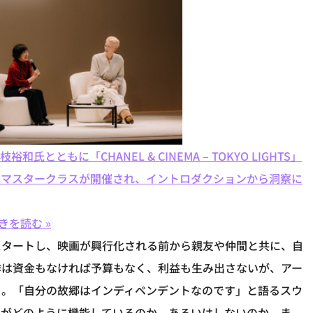
ともに「CHANEL & CINEMA – TOKYO LIGHTS」
でマスタークラスが開催され、イントロダクションから洞察に
きを読む »
スタートし、映画が興行化される前から親友や仲間と共に、自
作は資金もなければ予算もなく、利益も生み出さないが、アー
る。「自分の故郷はインディペンデントなのです」と語るスウ
オがどのように機能しているのか、あるいはしないのか。ま