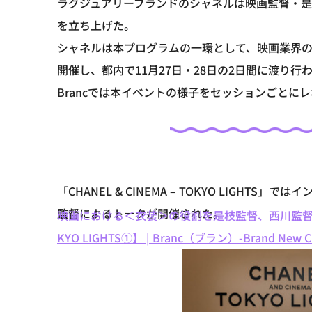
ラグジュアリーブランドのシャネルは映画監督・是枝裕和氏と
を立ち上げた。
シャネルは本プログラムの一環として、映画業界
開催し、都内で11月27日・28日の2日間に渡り行
Brancでは本イベントの様子をセッションごとに
「CHANEL & CINEMA – TOKYO LIG
監督によるトークが開催された。
映画における＜衣装＞の役割を是枝監督、西川監督、ティ
KYO LIGHTS①】 | Branc（ブラン）-Brand New Cre