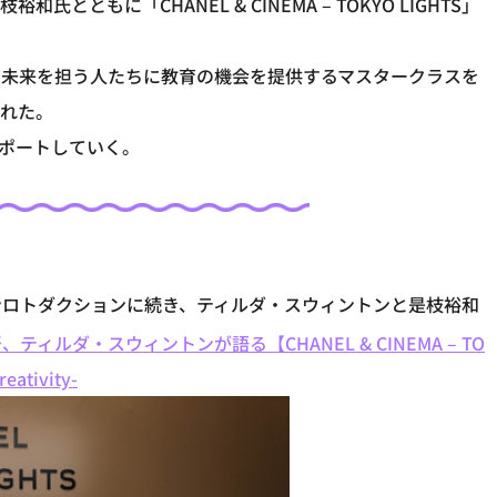
ともに「CHANEL & CINEMA – TOKYO LIGHTS」
の未来を担う人たちに教育の機会を提供するマスタークラスを
われた。
レポートしていく。
HTS」ではインロトダクションに続き、ティルダ・スウィントンと是枝裕和
ルダ・スウィントンが語る【CHANEL & CINEMA – TO
ativity-