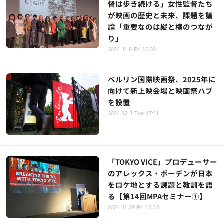
督は歩き続ける」女性監督たち
が映画の歴史と未来、課題を議
論「重要なのは縦と横のつなが
り」
2024.11.8 Fri 16:30
ベルリン国際映画祭、2025年に
向けて新上映会場と映画祭ハブ
を設置
2024.12.3 Tue 17:11
「TOKYO VICE」プロデューサー
のアレックス・ボーデンが日本
をロケ地とする課題と教訓を語
る【第14回MPAセミナー①】
2024.11.29 Fri 15:38