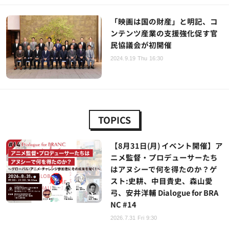
「映画は国の財産」と明記、コ
ンテンツ産業の支援強化促す官
民協議会が初開催
2024.9.19 Thu 16:30
TOPICS
【8月31日(月) イベント開催】ア
ニメ監督・プロデューサーたち
はアヌシーで何を得たのか？ゲ
スト:史耕、中目貴史、森山愛
弓、安井洋輔 Dialogue for BRA
NC #14
2026.7.31 Fri 9:30