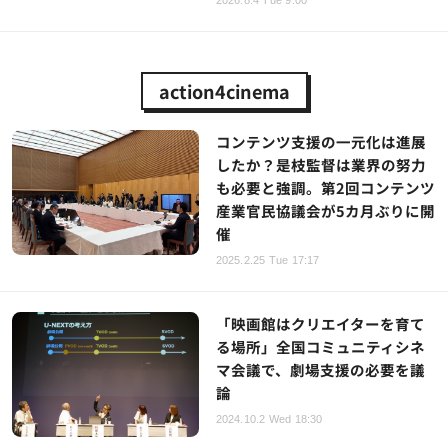
2026.8.4 Tue 9:00
action4cinema
コンテンツ支援の一元化は進展
したか？是枝監督は業界の努力
も必要と強調。第2回コンテンツ
産業官民協議会が5カ月ぶりに開
催
2025.2.25 Tue 17:17
「映画館はクリエイターを育て
る場所」全国コミュニティシネ
マ会議で、劇場支援の必要を議
論
2024.10.2 Wed 18:30