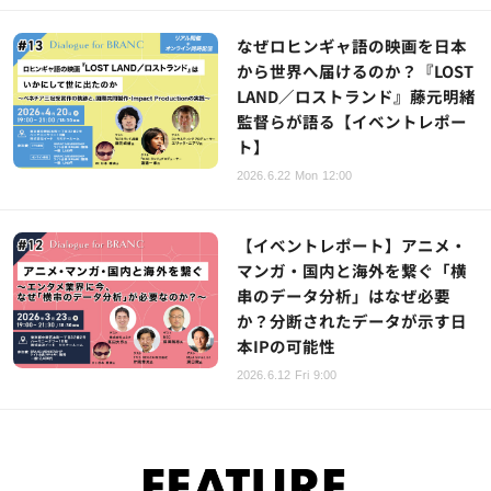
なぜロヒンギャ語の映画を日本
から世界へ届けるのか？『LOST
LAND／ロストランド』藤元明緒
監督らが語る【イベントレポー
ト】
2026.6.22 Mon 12:00
【イベントレポート】アニメ・
マンガ・国内と海外を繋ぐ「横
串のデータ分析」はなぜ必要
か？分断されたデータが示す日
本IPの可能性
2026.6.12 Fri 9:00