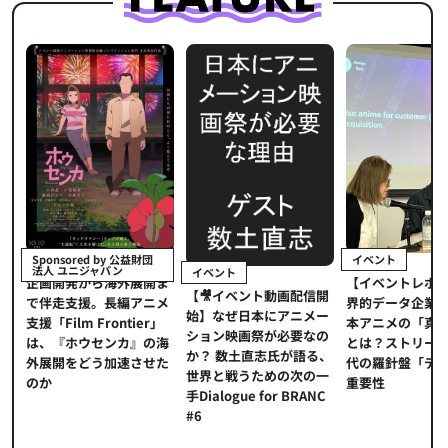
イベント
Sponsored by 公益財団
法人 ユニジャパン
イベント
【イベントレポ
メ
企画開発から海外展開ま
【🎥イベント動画配信開
界的データ企業
適
で伴走支援。長編アニメ
始】なぜ日本にアニメー
本アニメの「真
プ
支援「Film Frontier」
ション映画祭が必要なの
とは？ストリー
に
は、『ホウセンカ』の海
か？ 数土直志氏が語る、
代の羅針盤「デ
ソ
外展開をどう加速させた
世界と戦うための次の一
重要性
のか
手Dialogue for BRANC
#6