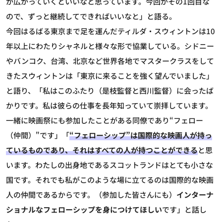
が広がっていくといいなと思っています。今回がその1回目な
ので、ずっと継続してできればいいなと」と語る。
今回はるばる東京まで足を運んだティルダ・スウィントンは10
年以上にわたりシャネルと様々な形で協業している。シドニー
やバンコク、台湾、北京など世界各地でマスタークラスをして
きたスウィントンは「東京に来ることを強く望んでいました」
と語り、「私はこのふたり（是枝監督と西川監督）に会ったば
かりです。私は彼らの仕事を長年知っていて崇拝しています。
一緒に映画祭にも参加したことがある同僚であり“フェロー
（仲間）"です」「
“フェローシップ”は国際的な映画人が持っ
ているものであり、それはすべての人が持つことができる
と思
います。わたしの出身地であるスコットランドはとても小さな
国です。それでも私がこのような場に立てるのは国際的な映画
人の仲間であるからです。（参加した皆さんにも）
インターナ
ショナルなフェローシップを身につけてほしい
です」と話し