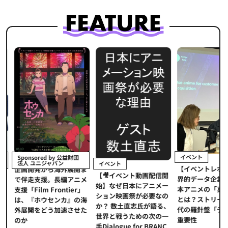
イベント
Sponsored by 公益財団
法人 ユニジャパン
イベント
【イベントレポ
メ
企画開発から海外展開ま
【🎥イベント動画配信開
界的データ企業
適
で伴走支援。長編アニメ
始】なぜ日本にアニメー
本アニメの「真
プ
支援「Film Frontier」
ション映画祭が必要なの
とは？ストリー
に
は、『ホウセンカ』の海
か？ 数土直志氏が語る、
代の羅針盤「デ
ソ
外展開をどう加速させた
世界と戦うための次の一
重要性
のか
手Dialogue for BRANC