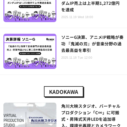
ダムIP売上は上半期1,272億円
を達成
2025.11.19 Wed 18:00
ソニーG決算、アニメIP戦略が奏
功 『鬼滅の刃』が音楽分野の過
去最高益を牽引
2025.11.18 Tue 12:00
KADOKAWA
角川大映スタジオ、バーチャル
プロダクション「C∞」に可搬
式・昇降式天井LEDを追加導
入。環境光再現とカメラワーク