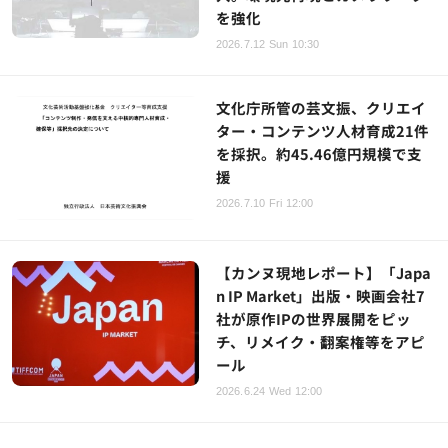
を強化
2026.7.12 Sun 10:30
文化庁所管の芸文振、クリエイ
ター・コンテンツ人材育成21件
を採択。約45.46億円規模で支
援
2026.7.10 Fri 12:00
【カンヌ現地レポート】「Japa
n IP Market」出版・映画会社7
社が原作IPの世界展開をピッ
チ、リメイク・翻案権等をアピ
ール
2026.6.24 Wed 12:00