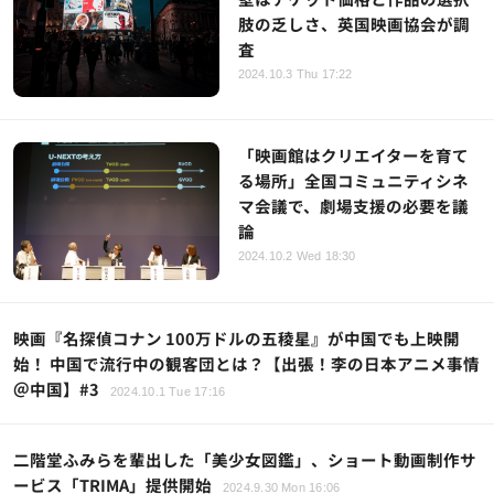
肢の乏しさ、英国映画協会が調
査
2024.10.3 Thu 17:22
「映画館はクリエイターを育て
る場所」全国コミュニティシネ
マ会議で、劇場支援の必要を議
論
2024.10.2 Wed 18:30
映画『名探偵コナン 100万ドルの五稜星』が中国でも上映開
始！ 中国で流行中の観客団とは？【出張！李の日本アニメ事情
＠中国】#3
2024.10.1 Tue 17:16
二階堂ふみらを輩出した「美少女図鑑」、ショート動画制作サ
ービス「TRIMA」提供開始
2024.9.30 Mon 16:06