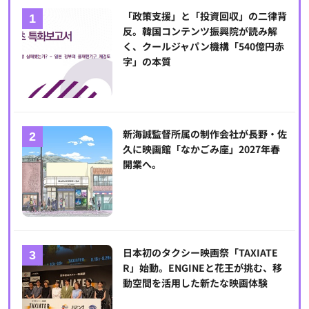
「政策支援」と「投資回収」の二律背
反。韓国コンテンツ振興院が読み解
く、クールジャパン機構「540億円赤
字」の本質
新海誠監督所属の制作会社が長野・佐
久に映画館「なかごみ座」2027年春
開業へ。
日本初のタクシー映画祭「TAXIATE
R」始動。ENGINEと花王が挑む、移
動空間を活用した新たな映画体験