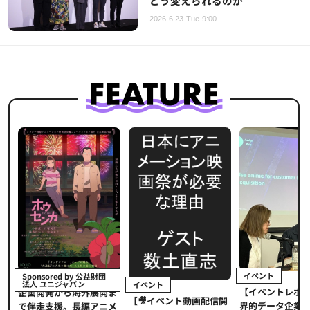
どう変えられるのか
2026.6.23 Tue 9:00
イベント
Sponsored by 公益財団
法人 ユニジャパン
イベント
【イベントレポ
メ
企画開発から海外展開ま
【🎥イベント動画配信開
界的データ企業
適
で伴走支援。長編アニメ