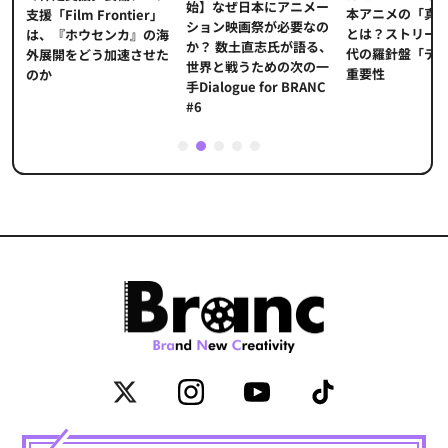
始】なぜ日本にアニメー
本アニメの「真
プ
支援「Film Frontier」
ション映画祭が必要なの
とは？ストリー
に
は、『ホウセンカ』の海
か？ 数土直志氏が語る、
代の羅針盤「デ
ソ
外展開をどう加速させた
世界と戦うための次の一
重要性
のか
手Dialogue for BRANC
#6
1
2
3
4
5