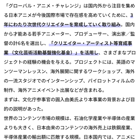
「グローバル・アニメ・チャレンジ」は国内外から注目を集め
る日本アニメが今後国際市場で存在感を高めていくために、
3
年にわたり次世代クリエイターを育成していく取り組み
。国内
から才能ある若手アニメーター、プロデューサー、演出家／監
督の計6名を選出し、
「クリエイター・アーティスト等育成事
業 （文化芸術活動基盤強化基金）」を活用し
、さまざまなプロ
ジェクトの経験の機会を与える。プロジェクトには、英語のマ
ンツーマンレッスン、海外展開に関するワークショップ、海外
の一流スタジオでのインターンシップ、パイロットフィルムの
制作、海外アニメイベント出展などが含まれる。
まずは、文化庁参事官の圓入由美氏より本事業の背景および目
的の説明があった。
世界のコンテンツ市場の規模は、石油化学産業や半導体の産業
よりも大きく、日本由来のコンテンツの海外売上は鉄鋼産業、
半導体産業の輸出額に匹敵する規模。日本国内では、アニメに