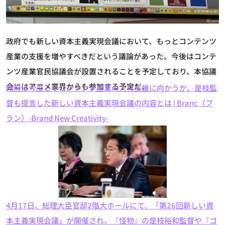
政府でも新しい資本主義実現会議において、もっとコンテンツ
産業の支援を増やすべきだという議論があった。今後はコンテ
ンツ産業官民協議会が設置されることを予定しており、本協議
会にはアニメ業界からも参加する予定だ。
政府は今度こそコンテンツ産業の人材支援に向かうか。是枝監
督も提言した新しい資本主義実現会議の内容とは | Branc（ブ
ラン）-Brand New Creativity-
4月17日、総理大臣官邸2階大ホールにて、「第26回新しい資
本主義実現会議」が開催され、『怪物』の是枝裕和監督や『ゴ