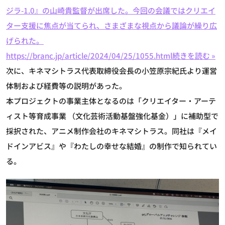
ジラ-1.0』の山崎貴監督が出席した。今回の会議ではクリエイ
ター支援に焦点が当てられ、さまざまな視点から議論が繰り広
げられた。
https://branc.jp/article/2024/04/25/1055.html
続きを読む »
次に、キネマシトラス代表取締役会長の小笠原宗紀氏より運営
体制および経費等の説明があった。
本プロジェクトの事業主体となるのは「クリエイター・アーテ
ィスト等育成事業 （文化芸術活動基盤強化基金）」に補助型で
採択された、アニメ制作会社のキネマシトラス。同社は『メイ
ドインアビス』や『わたしの幸せな結婚』の制作で知られてい
る。