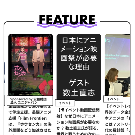
イベント
Sponsored by 公益財団
法人 ユニジャパン
イベント
【イベントレポ
メ
企画開発から海外展開ま
【🎥イベント動画配信開
界的データ企業
適
で伴走支援。長編アニメ
始】なぜ日本にアニメー
本アニメの「真
プ
支援「Film Frontier」
ション映画祭が必要なの
とは？ストリー
に
は、『ホウセンカ』の海
か？ 数土直志氏が語る、
代の羅針盤「デ
ソ
外展開をどう加速させた
世界と戦うための次の一