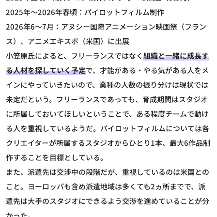
2025年～2026年春頃：パイロットフィルム制作
2026年6～7月：アヌシー国際アニメーション映画祭（フラン
ス）、アニメエキスポ（米国）に出展
小笠原氏によると、フリーランスではなく
組織と一緒に成長す
る人材を探していく予定
で、才能がある・やる気がある人をメ
インにやっていきたいので、業種の人数の振り分けは現状では
未定だという。フリーランスであっても、育成期間はスタジオ
に所属しておいてほしいということで、ある程度チームで動け
る人を重視しているようだ。パイロットフィルムについては各
クリエイターが所属するスタジオからひとり1本、最大6作品制
作することを目標としている。
また、派遣先は交渉中の段階だが、重視しているのは米国との
こと。ヨーロッパも含め派遣地域は多くても2ヵ所までで、派
遣先は大手のスタジオにできるよう交渉を進めていることが分
かった。