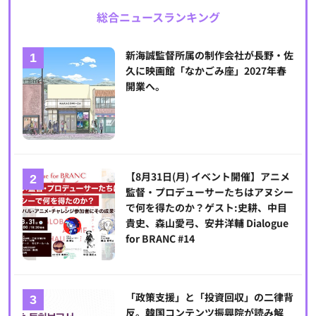
総合ニュースランキング
新海誠監督所属の制作会社が長野・佐
久に映画館「なかごみ座」2027年春
開業へ。
【8月31日(月) イベント開催】アニメ
監督・プロデューサーたちはアヌシー
で何を得たのか？ゲスト:史耕、中目
貴史、森山愛弓、安井洋輔 Dialogue
for BRANC #14
「政策支援」と「投資回収」の二律背
反。韓国コンテンツ振興院が読み解