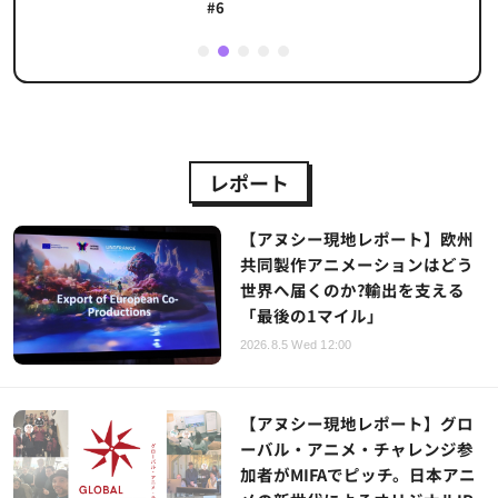
#6
1
2
3
4
5
レポート
【アヌシー現地レポート】欧州
共同製作アニメーションはどう
世界へ届くのか?輸出を支える
「最後の1マイル」
2026.8.5 Wed 12:00
【アヌシー現地レポート】グロ
ーバル・アニメ・チャレンジ参
加者がMIFAでピッチ。日本アニ