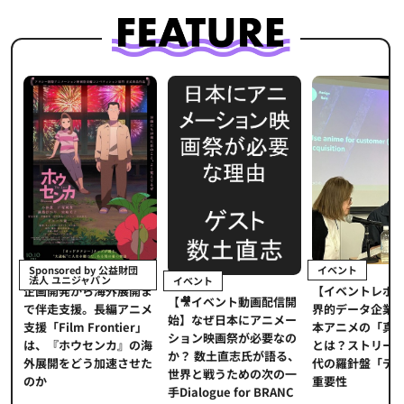
イベント
Sponsored by 公益財団
法人 ユニジャパン
イベント
【イベントレポ
メ
企画開発から海外展開ま
【🎥イベント動画配信開
界的データ企業
適
で伴走支援。長編アニメ
始】なぜ日本にアニメー
本アニメの「真
プ
支援「Film Frontier」
ション映画祭が必要なの
とは？ストリー
に
は、『ホウセンカ』の海
か？ 数土直志氏が語る、
代の羅針盤「デ
ソ
外展開をどう加速させた
世界と戦うための次の一
重要性
のか
手Dialogue for BRANC