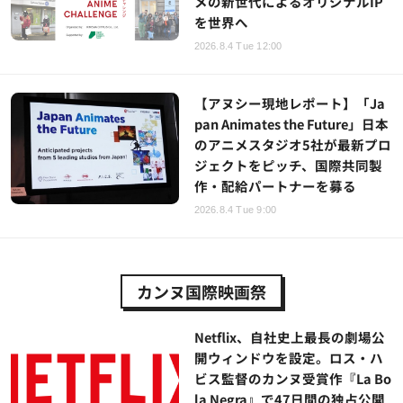
メの新世代によるオリジナルIP
を世界へ
2026.8.4 Tue 12:00
【アヌシー現地レポート】「Ja
pan Animates the Future」日本
のアニメスタジオ5社が最新プロ
ジェクトをピッチ、国際共同製
作・配給パートナーを募る
2026.8.4 Tue 9:00
カンヌ国際映画祭
Netflix、自社史上最長の劇場公
開ウィンドウを設定。ロス・ハ
ビス監督のカンヌ受賞作『La Bo
la Negra』で47日間の独占公開