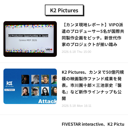
K2 Pictures
【カンヌ現地レポート】VIPO派
遣のプロデューサー5名が国際共
同製作企画をピッチ。新世代作
家のプロジェクトが揃い踏み
2026.6.18 Thu 15:00
K2 Pictures、カンヌで50億円規
模の映画製作ファンド成果を発
表。市川團十郎×三池崇史『襲
名』など新作ラインナップも公
開
2026.5.18 Mon 16:11
FIVESTAR interactive、K2 Pictu