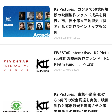
K2 Pictures、カンヌで50億円規
模の映画製作ファンド成果を発
表。市川團十郎×三池崇史『襲
名』など新作ラインナップも公
開
2026.5.18 Mon 16:11
FIVESTAR interactive、K2 Pictu
res運用の映画製作ファンド「K2
P Film Fund Ⅰ」へ出資
2026.4.1 Wed 18:00
K2 Pictures、東急不動産HDか
ら5億円の資金調達を実施。映画
製作と都市観光を連携させた事
業モデルの構築に取り組む