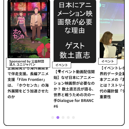
イベント
Sponsored by 公益財団
法人 ユニジャパン
イベント
【イベントレポ
メ
企画開発から海外展開ま
【🎥イベント動画配信開
界的データ企業
適
で伴走支援。長編アニメ
始】なぜ日本にアニメー
本アニメの「真
プ
支援「Film Frontier」
ション映画祭が必要なの
とは？ストリー
に
は、『ホウセンカ』の海
か？ 数土直志氏が語る、
代の羅針盤「デ
ソ
外展開をどう加速させた
世界と戦うための次の一
重要性
のか
手Dialogue for BRANC
#6
1
2
3
4
5