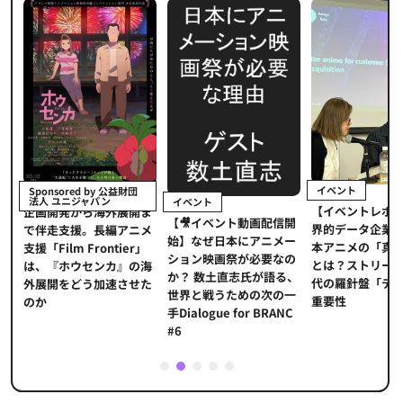
イベント
Sponsored by 公益財団
法人 ユニジャパン
イベント
【イベントレポ
メ
企画開発から海外展開ま
【🎥イベント動画配信開
界的データ企業
適
で伴走支援。長編アニメ
始】なぜ日本にアニメー
本アニメの「真
プ
支援「Film Frontier」
ション映画祭が必要なの
とは？ストリー
に
は、『ホウセンカ』の海
か？ 数土直志氏が語る、
代の羅針盤「デ
ソ
外展開をどう加速させた
世界と戦うための次の一
重要性
のか
手Dialogue for BRANC
#6
1
2
3
4
5