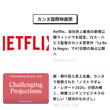
カンヌ国際映画祭
Netflix、自社史上最長の劇場公
開ウィンドウを設定。ロス・ハ
ビス監督のカンヌ受賞作『La Bo
la Negra』で47日間の独占公開
へ
2026.8.8 Sat 10:30
脱・興行収入至上主義。カンヌ
で発表された「ノストラダム
ス・レポート2026」が読み解
く、映像コンテンツビジネスの
新しい「成功のものさし」
2026.7.16 Thu 12:00