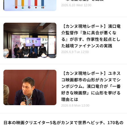
2026.6.10 Wed 12:00
【カンヌ現地レポート】濱口竜
介監督作『急に具合が悪くな
る』が示す、作家性を起点とし
た越境ファイナンスの実践
2026.6.9 Tue 12:00
【カンヌ現地レポート】ユネス
コ映画都市の山形がカンヌでシ
ンポジウム。濱口竜介が「一番
好きな映画祭」に山形を挙げる
理由とは
2026.6.8 Mon 12:00
日本の映画クリエイター5名がカンヌで世界へピッチ、170名の