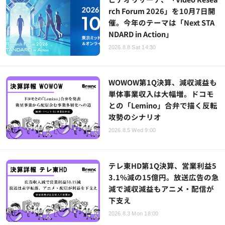
rch Forum 2026」を10月7日開
催。今年のテーマは「Next STA
NDARD in Action」
2026.8.8 Sat 14:30
WOWOW第1Q決算、減収減益も
単体事業収入は大幅増。ドコモ
との「Lemino」合弁で描く反転
攻勢のシナリオ
2026.8.5 Wed 9:00
テレ東HD第1Q決算、営業利益5
3.1%減の15億円。放送広告の急
減で減収減益もアニメ・配信が
下支え
2026.8.3 Mon 18:00