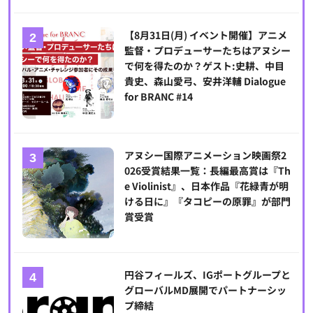
【8月31日(月) イベント開催】アニメ
監督・プロデューサーたちはアヌシー
で何を得たのか？ゲスト:史耕、中目
貴史、森山愛弓、安井洋輔 Dialogue
for BRANC #14
アヌシー国際アニメーション映画祭2
026受賞結果一覧：長編最高賞は『Th
e Violinist』、日本作品『花緑青が明
ける日に』『タコピーの原罪』が部門
賞受賞
円谷フィールズ、IGポートグループと
グローバルMD展開でパートナーシッ
プ締結