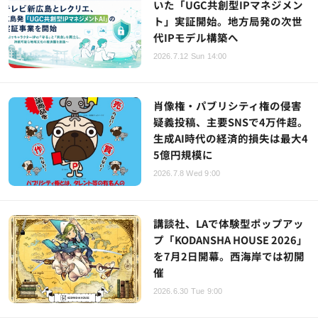
いた「UGC共創型IPマネジメン
ト」実証開始。地方局発の次世
代IPモデル構築へ
2026.7.12 Sun 14:00
肖像権・パブリシティ権の侵害
疑義投稿、主要SNSで4万件超。
生成AI時代の経済的損失は最大4
5億円規模に
2026.7.8 Wed 9:00
講談社、LAで体験型ポップアッ
プ「KODANSHA HOUSE 2026」
を7月2日開幕。西海岸では初開
催
2026.6.30 Tue 9:00