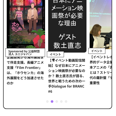
イベント
d by 公益財団
イン
ジャパン
イベント
【イベントレポート】世
ら海外展開ま
『私
【🎥イベント動画配信開
界的データ企業が示す日
。長編アニメ
ーサ
始】なぜ日本にアニメー
本アニメの「真の価値」
Frontier」
製作
ション映画祭が必要なの
とは？ストリーミング時
センカ』の海
杉本穂
か？ 数土直志氏が語る、
代の羅針盤「データ」の
う加速させた
世界と戦うための次の一
重要性
手Dialogue for BRANC
#6
1
2
3
4
5