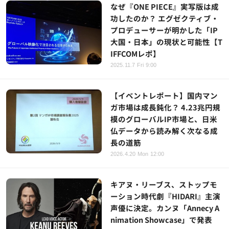
なぜ『ONE PIECE』実写版は成
功したのか？ エグゼクティブ・
プロデューサーが明かした「IP
大国・日本」の現状と可能性【T
IFFCOMレポ】
2025.11.7 Fri 9:00
【イベントレポート】国内マン
ガ市場は成長鈍化？ 4.23兆円規
模のグローバルIP市場と、日米
仏データから読み解く次なる成
長の道筋
2026.4.20 Mon 12:00
キアヌ・リーブス、ストップモ
ーション時代劇『HIDARI』主演
声優に決定。カンヌ「Annecy A
nimation Showcase」で発表