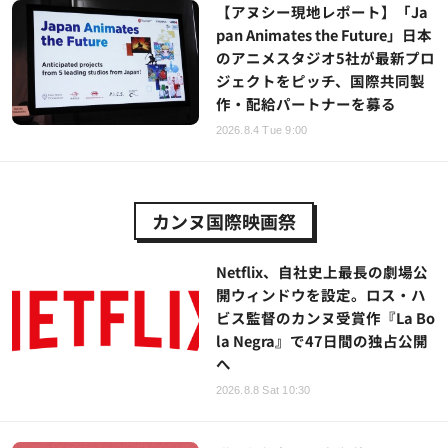
【アヌシー現地レポート】「Ja
pan Animates the Future」日本
のアニメスタジオ5社が最新プロ
ジェクトをピッチ、国際共同製
作・配給パートナーを募る
2026.8.4 Tue 9:00
カンヌ国際映画祭
Netflix、自社史上最長の劇場公
開ウィンドウを設定。ロス・ハ
ビス監督のカンヌ受賞作『La Bo
la Negra』で47日間の独占公開
へ
2026.8.8 Sat 10:30