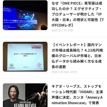
なぜ『ONE PIECE』実写版は成
功したのか？ エグゼクティブ・
プロデューサーが明かした「IP
大国・日本」の現状と可能性【T
IFFCOMレポ】
2025.11.7 Fri 9:00
【イベントレポート】国内マン
ガ市場は成長鈍化？ 4.23兆円規
模のグローバルIP市場と、日米
仏データから読み解く次なる成
長の道筋
2026.4.20 Mon 12:00
キアヌ・リーブス、ストップモ
ーション時代劇『HIDARI』主演
声優に決定。カンヌ「Annecy A
nimation Showcase」で発表