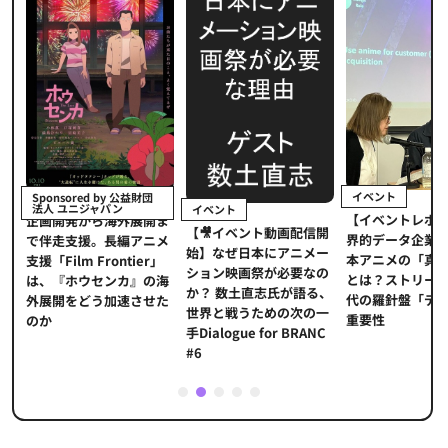
イベント
y 公益財団
インタビ
ン
イベント
【イベントレポート】世
海外展開ま
『私たち
【🎥イベント動画配信開
界的データ企業が示す日
長編アニメ
ーサーが
始】なぜ日本にアニメー
本アニメの「真の価値」
ontier」
製作のメ
ション映画祭が必要なの
とは？ストリーミング時
ンカ』の海
杉本穂高
か？ 数土直志氏が語る、
代の羅針盤「データ」の
加速させた
世界と戦うための次の一
重要性
手Dialogue for BRANC
#6
1
2
3
4
5