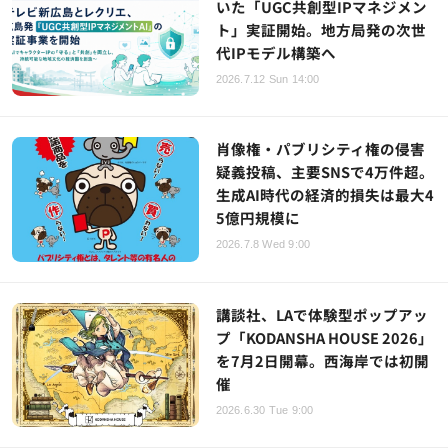
いた「UGC共創型IPマネジメン
ト」実証開始。地方局発の次世
代IPモデル構築へ
2026.7.12 Sun 14:00
肖像権・パブリシティ権の侵害
疑義投稿、主要SNSで4万件超。
生成AI時代の経済的損失は最大4
5億円規模に
2026.7.8 Wed 9:00
講談社、LAで体験型ポップアッ
プ「KODANSHA HOUSE 2026」
を7月2日開幕。西海岸では初開
催
2026.6.30 Tue 9:00