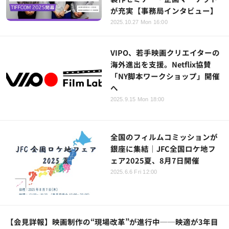
が充実【事務局インタビュー】
2025.10.27 Mon 16:00
VIPO、若手映画クリエイターの
海外進出を支援。Netflix協賛
「NY脚本ワークショップ」開催
へ
2025.9.15 Mon 18:00
全国のフィルムコミッションが
銀座に集結｜JFC全国ロケ地フ
ェア2025夏、8月7日開催
2025.6.6 Fri 12:00
【会見詳報】映画制作の“現場改革”が進行中──映適が3年目