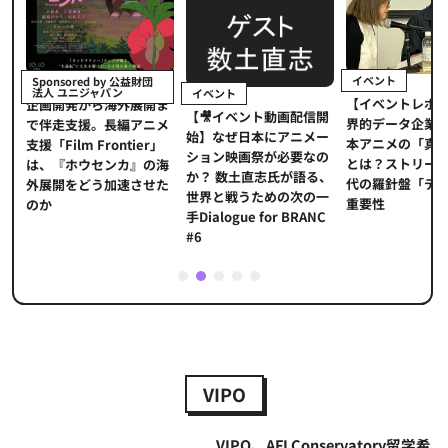
イベント
Sponsored by 公益財団
法人 ユニジャパン
イベント
【イベントレポ
メ
企画開発から海外展開ま
【🎥イベント動画配信開
界的データ企業
適
で伴走支援。長編アニメ
始】なぜ日本にアニメー
本アニメの「真
プ
支援「Film Frontier」
ション映画祭が必要なの
とは？ストリー
に
は、『ホウセンカ』の海
か？ 数土直志氏が語る、
代の羅針盤「デ
ソ
外展開をどう加速させた
世界と戦うための次の一
重要性
のか
手Dialogue for BRANC
#6
1
2
3
4
5
VIPO
VIPO、AFI Conservatory留学希