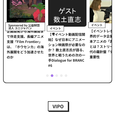
イベント
Sponsored by 公益財団
法人 ユニジャパン
イベント
【イベントレポ
メ
企画開発から海外展開ま
【🎥イベント動画配信開
界的データ企業
適
で伴走支援。長編アニメ
始】なぜ日本にアニメー
本アニメの「真
プ
支援「Film Frontier」
ション映画祭が必要なの
とは？ストリー
に
は、『ホウセンカ』の海
か？ 数土直志氏が語る、
代の羅針盤「デ
ソ
外展開をどう加速させた
世界と戦うための次の一
重要性
のか
手Dialogue for BRANC
#6
1
2
3
4
5
VIPO