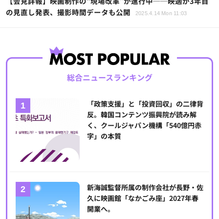
【会見詳報】映画制作の“現場改革”が進行中──映適が3年目
の見直し発表、撮影時間データも公開
2025.4.14 Mon 11:03
総合ニュースランキング
「政策支援」と「投資回収」の二律背
反。韓国コンテンツ振興院が読み解
く、クールジャパン機構「540億円赤
字」の本質
新海誠監督所属の制作会社が長野・佐
久に映画館「なかごみ座」2027年春
開業へ。