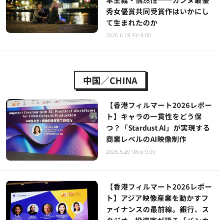
秀女優賞共同受賞作はいかにし
て生まれたのか
2026.6.19 Fri 9:00
中国／CHINA
【香港フィルマート2026レポー
ト】キャラの一貫性をどう保
つ？「Stardust AI」が実現する
商業レベルのAI映像制作
2026.5.20 Wed 9:00
【香港フィルマート2026レポー
ト】アジア映像産業を動かすフ
ァイナンスの最前線。銀行、ス