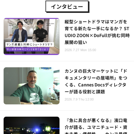
インタビュー
縦型ショートドラマはマンガを
育てる新たな一手になるか？ ST
UDIO ZOON×DoFullが挑む同時
展開の狙い
2026.7.27 Mon 15:00
カンヌの巨大マーケットに「ド
キュメンタリーの居場所」をつ
くる、Cannes Docsディレクタ
ーが語る役割と課題
2026.7.9 Thu 12:00
『急に具合が悪くなる』濱口竜
介が語る、ユマニチュード・資
本主義・偶然性──カンヌ最優