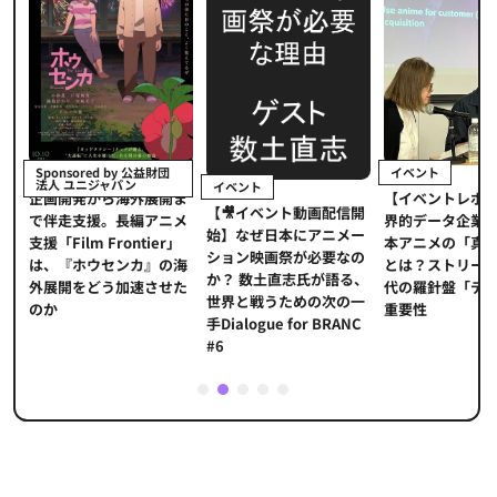
イベント
Sponsored by 公益財団
法人 ユニジャパン
イベント
【イベントレポ
メ
企画開発から海外展開ま
【🎥イベント動画配信開
界的データ企業
適
で伴走支援。長編アニメ
始】なぜ日本にアニメー
本アニメの「真
プ
支援「Film Frontier」
ション映画祭が必要なの
とは？ストリー
に
は、『ホウセンカ』の海
か？ 数土直志氏が語る、
代の羅針盤「デ
ソ
外展開をどう加速させた
世界と戦うための次の一
重要性
のか
手Dialogue for BRANC
#6
1
2
3
4
5