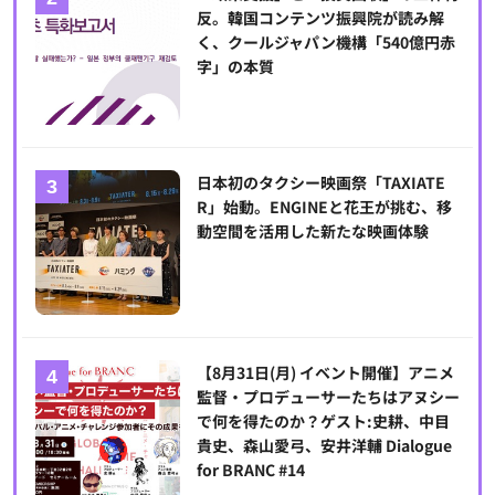
反。韓国コンテンツ振興院が読み解
く、クールジャパン機構「540億円赤
字」の本質
日本初のタクシー映画祭「TAXIATE
R」始動。ENGINEと花王が挑む、移
動空間を活用した新たな映画体験
【8月31日(月) イベント開催】アニメ
監督・プロデューサーたちはアヌシー
で何を得たのか？ゲスト:史耕、中目
貴史、森山愛弓、安井洋輔 Dialogue
for BRANC #14