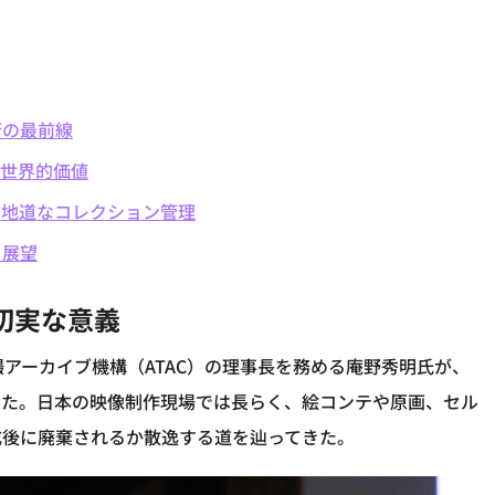
術の最前線
の世界的価値
の地道なコレクション管理
と展望
切実な意義
アーカイブ機構（ATAC）の理事長を務める庵野秀明氏が、
った。日本の映像制作現場では長らく、絵コンテや原画、セル
成後に廃棄されるか散逸する道を辿ってきた。