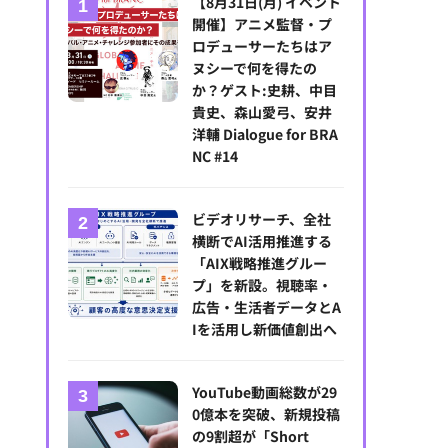
【8月31日(月) イベント
開催】アニメ監督・プ
ロデューサーたちはア
ヌシーで何を得たの
か？ゲスト:史耕、中目
貴史、森山愛弓、安井
洋輔 Dialogue for BRA
NC #14
ビデオリサーチ、全社
横断でAI活用推進する
「AIX戦略推進グルー
プ」を新設。視聴率・
広告・生活者データとA
Iを活用し新価値創出へ
YouTube動画総数が29
0億本を突破、新規投稿
の9割超が「Short