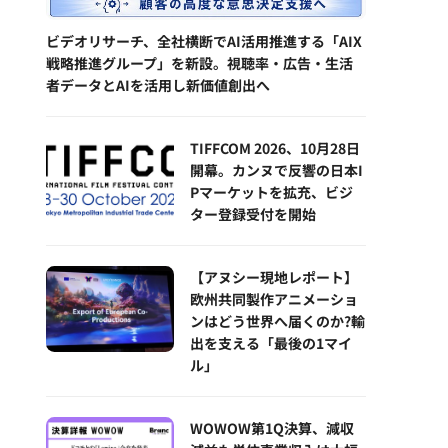
ビデオリサーチ、全社横断でAI活用推進する「AIX
戦略推進グループ」を新設。視聴率・広告・生活
者データとAIを活用し新価値創出へ
TIFFCOM 2026、10月28日
開幕。カンヌで反響の日本I
Pマーケットを拡充、ビジ
ター登録受付を開始
【アヌシー現地レポート】
欧州共同製作アニメーショ
ンはどう世界へ届くのか?輸
出を支える「最後の1マイ
ル」
WOWOW第1Q決算、減収