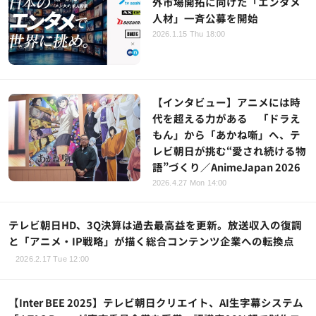
外市場開拓に向けた「エンタメ
人材」一斉公募を開始
2026.1.15 Thu 18:00
【インタビュー】アニメには時
代を超える力がある 「ドラえ
もん」から「あかね噺」へ、テ
レビ朝日が挑む“愛され続ける物
語”づくり／AnimeJapan 2026
2026.4.27 Mon 14:00
テレビ朝日HD、3Q決算は過去最高益を更新。放送収入の復調
と「アニメ・IP戦略」が描く総合コンテンツ企業への転換点
2026.2.17 Tue 12:00
【Inter BEE 2025】テレビ朝日クリエイト、AI生字幕システム