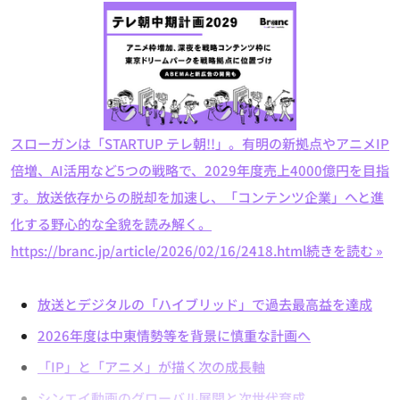
スローガンは「STARTUP テレ朝!!」。有明の新拠点やアニメIP
倍増、AI活用など5つの戦略で、2029年度売上4000億円を目指
す。放送依存からの脱却を加速し、「コンテンツ企業」へと進
化する野心的な全貌を読み解く。
https://branc.jp/article/2026/02/16/2418.html
続きを読む »
放送とデジタルの「ハイブリッド」で過去最高益を達成
2026年度は中東情勢等を背景に慎重な計画へ
「IP」と「アニメ」が描く次の成長軸
シンエイ動画のグローバル展開と次世代育成