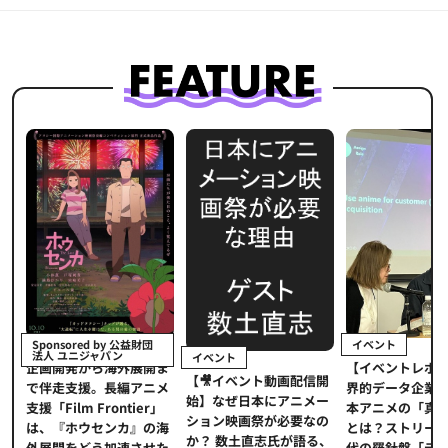
イベント
Sponsored by 公益財団
法人 ユニジャパン
イベント
【イベントレポ
メ
企画開発から海外展開ま
【🎥イベント動画配信開
界的データ企業
適
で伴走支援。長編アニメ
始】なぜ日本にアニメー
本アニメの「真
プ
支援「Film Frontier」
ション映画祭が必要なの
とは？ストリー
に
は、『ホウセンカ』の海
か？ 数土直志氏が語る、
代の羅針盤「デ
ソ
外展開をどう加速させた