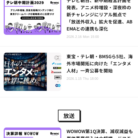
テレビ朝日、新中期経営計画を
発表。アニメ枠増設・深夜枠の
新チャレンジにリアル拠点で
「放送外収入」拡大を促進、AB
EMAとの連携も深化
2026.2.16 Mon 15:00
東宝・テレ朝・BMSGら5社、海
外市場開拓に向けた「エンタメ
人材」一斉公募を開始
2026.1.15 Thu 18:00
放送
WOWOW第1Q決算、減収減益も