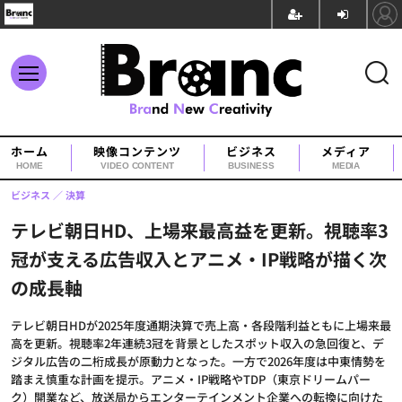
ホーム
映像コンテンツ
ビジネス
メディア
HOME
VIDEO CONTENT
BUSINESS
MEDIA
ビジネス
決算
テレビ朝日HD、上場来最高益を更新。視聴率3
冠が支える広告収入とアニメ・IP戦略が描く次
の成長軸
テレビ朝日HDが2025年度通期決算で売上高・各段階利益ともに上場来最
高を更新。視聴率2年連続3冠を背景としたスポット収入の急回復と、デ
ジタル広告の二桁成長が原動力となった。一方で2026年度は中東情勢を
踏まえ慎重な計画を提示。アニメ・IP戦略やTDP（東京ドリームパー
ク）開業など、放送局からエンターテインメント企業への転換に向けた