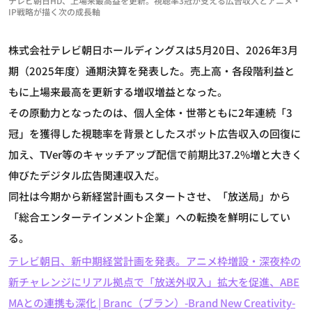
テレビ朝日HD、上場来最高益を更新。視聴率3冠が支える広告収入とアニメ・
IP戦略が描く次の成長軸
株式会社テレビ朝日ホールディングスは5月20日、2026年3月
期（2025年度）通期決算を発表した。売上高・各段階利益と
もに上場来最高を更新する増収増益となった。
その原動力となったのは、個人全体・世帯ともに2年連続「3
冠」を獲得した視聴率を背景としたスポット広告収入の回復に
加え、TVer等のキャッチアップ配信で前期比37.2%増と大きく
伸びたデジタル広告関連収入だ。
同社は今期から新経営計画もスタートさせ、「放送局」から
「総合エンターテインメント企業」への転換を鮮明にしてい
る。
テレビ朝日、新中期経営計画を発表。アニメ枠増設・深夜枠の
新チャレンジにリアル拠点で「放送外収入」拡大を促進、ABE
MAとの連携も深化 | Branc（ブラン）-Brand New Creativity-