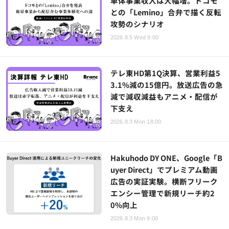
単体事業収入は大幅増。ドコモ
との「Lemino」合弁で描く反転
攻勢のシナリオ
2026.8.5 Wed 9:00
テレ東HD第1Q決算、営業利益5
3.1%減の15億円。放送広告の急
減で減収減益もアニメ・配信が
下支え
2026.8.3 Mon 18:00
Hakuhodo DY ONE、Google「B
uyer Direct」でプレミアム動画
広告の実証実験。横断フリーク
エンシー管理で新規リーチ約2
0%向上
2026.8.3 Mon 9:00