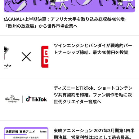
仏CANAL+上半期決算：アフリカ大手を取り込み総収益40%増。
「欧州の放送局」から世界市場企業へ
ツインエンジンとバンダイが戦略的パー
トナーシップ締結、最大40億円を投資
ディズニーとTikTok、ショートコンテン
ツ共有契約を締結。ファン創作を軸に次
世代クリエイター育成へ
東映アニメーション 2027年3月期第1四半
期決算。営業利益は1Qとして過去最高。