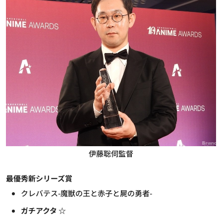
伊藤聡伺監督
最優秀新シリーズ賞
クレバテス-魔獣の王と赤子と屍の勇者-
ガチアクタ ☆