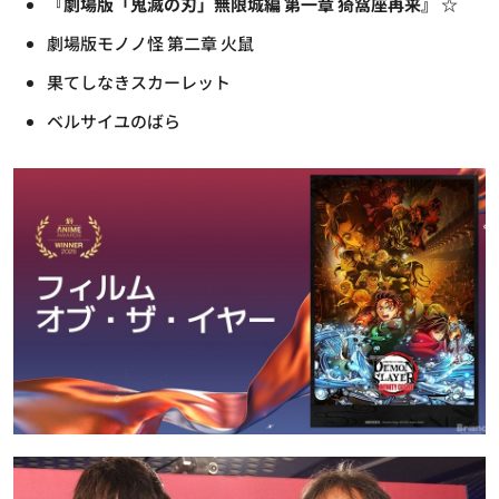
『劇場版「鬼滅の刃」無限城編 第一章 猗窩座再来』 ☆
劇場版モノノ怪 第二章 火鼠
果てしなきスカーレット
ベルサイユのばら