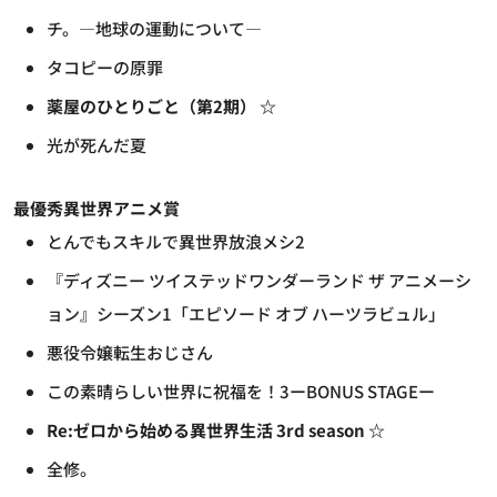
チ。―地球の運動について―
タコピーの原罪
薬屋のひとりごと（第2期） ☆
光が死んだ夏
最優秀異世界アニメ賞
とんでもスキルで異世界放浪メシ2
『ディズニー ツイステッドワンダーランド ザ アニメーシ
ョン』シーズン1「エピソード オブ ハーツラビュル」
悪役令嬢転生おじさん
この素晴らしい世界に祝福を！3ーBONUS STAGEー
Re:ゼロから始める異世界生活 3rd season ☆
全修。