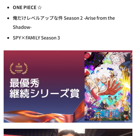
ONE PIECE ☆
俺だけレベルアップな件 Season 2 -Arise from the
Shadow-
SPY×FAMILY Season 3