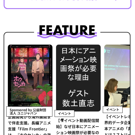
イベント
Sponsored by 公益財団
法人 ユニジャパン
イベント
【イベントレポ
メ
企画開発から海外展開ま
【🎥イベント動画配信開
界的データ企業
適
で伴走支援。長編アニメ
始】なぜ日本にアニメー
本アニメの「真
プ
支援「Film Frontier」
ション映画祭が必要なの
とは？ストリー
に
は、『ホウセンカ』の海