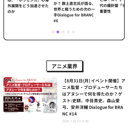
か？ 数土直志氏が語る、
代の羅針盤「デ
ソ
外展開をどう加速させた
世界と戦うための次の一
重要性
のか
手Dialogue for BRANC
#6
1
2
3
4
5
アニメ業界
【8月31日(月) イベント開催】ア
ニメ監督・プロデューサーたち
はアヌシーで何を得たのか？ゲ
スト:史耕、中目貴史、森山愛
弓、安井洋輔 Dialogue for BRA
NC #14
2026.7.31 Fri 9:30