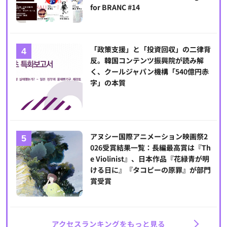
for BRANC #14
「政策支援」と「投資回収」の二律背
反。韓国コンテンツ振興院が読み解
く、クールジャパン機構「540億円赤
字」の本質
アヌシー国際アニメーション映画祭2
026受賞結果一覧：長編最高賞は『Th
e Violinist』、日本作品『花緑青が明
ける日に』『タコピーの原罪』が部門
賞受賞
アクセスランキングをもっと見る