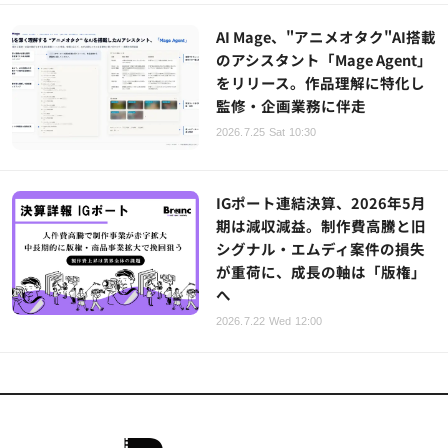
AI Mage、"アニメオタク"AI搭載
のアシスタント「Mage Agent」
をリリース。作品理解に特化し
監修・企画業務に伴走
2026.7.25 Sat 10:30
IGポート連結決算、2026年5月
期は減収減益。制作費高騰と旧
シグナル・エムディ案件の損失
が重荷に、成長の軸は「版権」
へ
2026.7.22 Wed 12:00