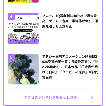
ソニー、1Q営業利益40％増で過去最
高。ゲーム・音楽・半導体が牽引、通
期見通しも上方修正
アヌシー国際アニメーション映画祭2
026受賞結果一覧：長編最高賞は『Th
e Violinist』、日本作品『花緑青が明
ける日に』『タコピーの原罪』が部門
賞受賞
アクセスランキングをもっと見る