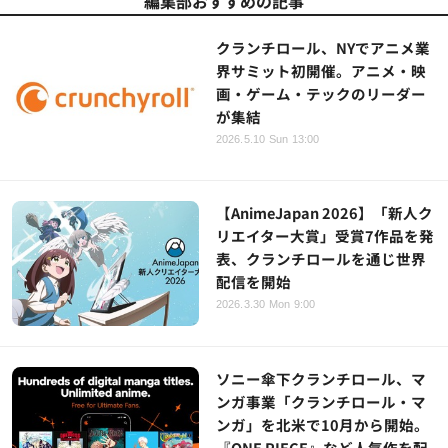
編集部おすすめの記事
クランチロール、NYでアニメ業
界サミット初開催。アニメ・映
画・ゲーム・テックのリーダー
が集結
2026.5.10 Sun 13:00
【AnimeJapan 2026】「新人ク
リエイター大賞」受賞7作品を発
表、クランチロールを通じ世界
配信を開始
2026.3.30 Mon 9:00
ソニー傘下クランチロール、マ
ンガ事業「クランチロール・マ
ンガ」を北米で10月から開始。
『ONE PIECE』など人気作を配