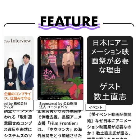
イベント
Sponsored by 公益財団
法人 ユニジャパン
イベント
【イベントレポ
タメ
企画開発から海外展開ま
【🎥イベント動画配信開
界的データ企業
適
で伴走支援。長編アニメ
始】なぜ日本にアニメー
本アニメの「真
プ
支援「Film Frontier」
ション映画祭が必要なの
とは？ストリー
に
は、『ホウセンカ』の海
か？ 数土直志氏が語る、
代の羅針盤「デ
ソ
外展開をどう加速させた