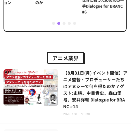
世界と戦うための次の一
重要性
のか
手Dialogue for BRANC
#6
1
2
3
4
5
アニメ業界
【8月31日(月) イベント開催】ア
ニメ監督・プロデューサーたち
はアヌシーで何を得たのか？ゲ
スト:史耕、中目貴史、森山愛
弓、安井洋輔 Dialogue for BRA
NC #14
2026.7.31 Fri 9:30