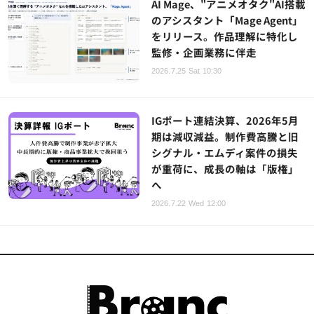
AI Mage、"アニメオタク"AI搭載
のアシスタント「Mage Agent」
をリリース。作品理解に特化し
監修・企画業務に伴走
2026.7.25 Sat 10:30
IGポート連結決算、2026年5月
期は減収減益。制作費高騰と旧
シグナル・エムディ案件の損失
が重荷に、成長の軸は「版権」
へ
2026.7.22 Wed 12:00